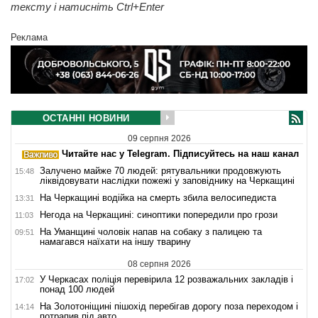
тексту і натисніть Ctrl+Enter
Реклама
ОСТАННІ НОВИНИ
09 серпня 2026
Читайте нас у Telegram. Підписуйтесь на наш канал
Залучено майже 70 людей: рятувальники продовжують
15:48
ліквідовувати наслідки пожежі у заповіднику на Черкащині
На Черкащині водійка на смерть збила велосипедиста
13:31
Негода на Черкащині: синоптики попередили про грози
11:03
На Уманщині чоловік напав на собаку з палицею та
09:51
намагався наїхати на іншу тварину
08 серпня 2026
У Черкасах поліція перевірила 12 розважальних закладів і
17:02
понад 100 людей
На Золотоніщині пішохід перебігав дорогу поза переходом і
14:14
потрапив під авто