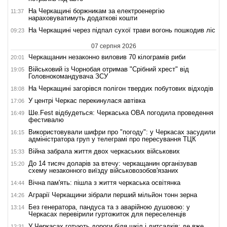
На Черкащині боржникам за електроенергію
11:37
нараховуватимуть додаткові кошти
На Черкащині через підпал сухої трави вогонь пошкодив ліс
09:23
07 серпня 2026
Черкащанин незаконно виловив 70 кілограмів риби
20:01
Військовий із Чорнобая отримав "Срібний хрест" від
19:05
Головнокомандувача ЗСУ
На Черкащині загорівся полігон твердих побутових відходів
18:08
У центрі Черкас перекинулася автівка
17:06
Ше.Fest відбудеться: Черкаська ОВА погодила проведення
16:49
фестивалю
Використовували шифри про "погоду": у Черкасах засудили
16:15
адміністратора груп у телеграмі про пересування ТЦК
Війна забрала життя двох черкаських військових
15:33
До 14 тисяч доларів за втечу: черкащанин організував
15:20
схему незаконного виїзду військовозобов'язаних
Вічна пам'ять: пішла з життя черкаська освітянка
14:44
Аграрії Черкащини зібрали перший мільйон тонн зерна
14:26
Без генератора, пандуса та з аварійною душовою: у
13:14
Черкасах перевірили гуртожиток для переселенців
У Черкасах готують дороги біля шкіл і дитсадків: де вже
12:31