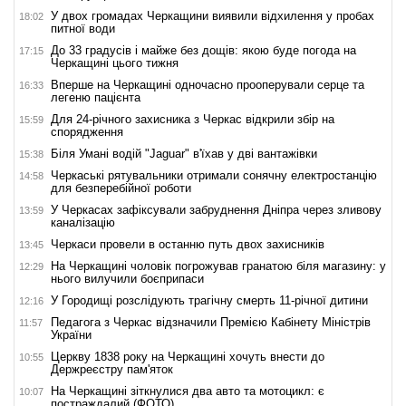
У двох громадах Черкащини виявили відхилення у пробах
18:02
питної води
До 33 градусів і майже без дощів: якою буде погода на
17:15
Черкащині цього тижня
Вперше на Черкащині одночасно прооперували серце та
16:33
легеню пацієнта
Для 24-річного захисника з Черкас відкрили збір на
15:59
спорядження
Біля Умані водій "Jaguar" в'їхав у дві вантажівки
15:38
Черкаські рятувальники отримали сонячну електростанцію
14:58
для безперебійної роботи
У Черкасах зафіксували забруднення Дніпра через зливову
13:59
каналізацію
Черкаси провели в останню путь двох захисників
13:45
На Черкащині чоловік погрожував гранатою біля магазину: у
12:29
нього вилучили боєприпаси
У Городищі розслідують трагічну смерть 11-річної дитини
12:16
Педагога з Черкас відзначили Премією Кабінету Міністрів
11:57
України
Церкву 1838 року на Черкащині хочуть внести до
10:55
Держреєстру пам'яток
На Черкащині зіткнулися два авто та мотоцикл: є
10:07
постраждалий (ФОТО)