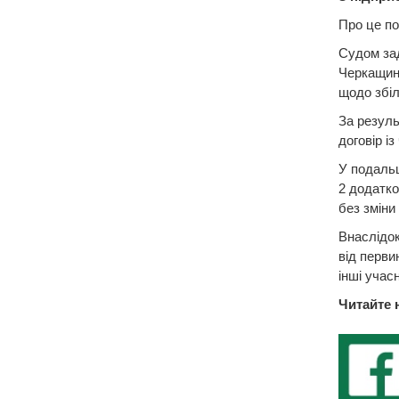
Про це по
Судом зад
Черкащині
щодо збіл
За резуль
договір і
У подаль
2 додатко
без зміни
Внаслідок
від перви
інші учасн
Читайте 