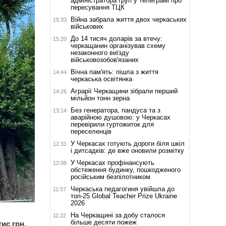
адміністратора груп у телеграмі про
пересування ТЦК
Війна забрала життя двох черкаських
15:33
військових
До 14 тисяч доларів за втечу:
15:20
черкащанин організував схему
незаконного виїзду
військовозобов'язаних
Вічна пам'ять: пішла з життя
14:44
черкаська освітянка
Аграрії Черкащини зібрали перший
14:26
мільйон тонн зерна
Без генератора, пандуса та з
13:14
аварійною душовою: у Черкасах
перевірили гуртожиток для
переселенців
У Черкасах готують дороги біля шкіл
12:31
і дитсадків: де вже оновили розмітку
У Черкасах профінансують
12:08
обстеження будинку, пошкодженого
російським безпілотником
Черкаська педагогиня увійшла до
11:57
топ-25 Global Teacher Prize Ukraine
2026
На Черкащині за добу сталося
11:22
більше десяти пожеж
ис грн.