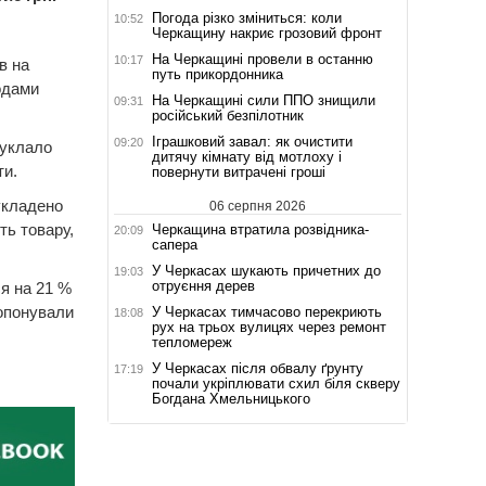
Погода різко зміниться: коли
10:52
Черкащину накриє грозовий фронт
На Черкащині провели в останню
10:17
в на
путь прикордонника
одами
На Черкащині сили ППО знищили
09:31
російський безпілотник
Іграшковий завал: як очистити
09:20
 уклало
дитячу кімнату від мотлоху і
ти.
повернути витрачені гроші
укладено
06 серпня 2026
ть товару,
Черкащина втратила розвідника-
20:09
сапера
У Черкасах шукають причетних до
19:03
отруєння дерев
я на 21 %
ропонували
У Черкасах тимчасово перекриють
18:08
рух на трьох вулицях через ремонт
тепломереж
У Черкасах після обвалу ґрунту
17:19
почали укріплювати схил біля скверу
Богдана Хмельницького