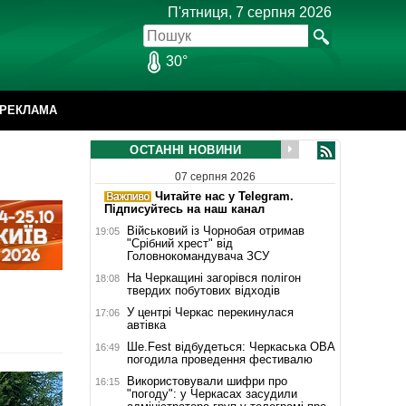
П'ятниця, 7 серпня 2026
30°
РЕКЛАМА
ОСТАННІ НОВИНИ
07 серпня 2026
Читайте нас у Telegram.
Підписуйтесь на наш канал
Військовий із Чорнобая отримав
19:05
"Срібний хрест" від
Головнокомандувача ЗСУ
На Черкащині загорівся полігон
18:08
твердих побутових відходів
У центрі Черкас перекинулася
17:06
автівка
Ше.Fest відбудеться: Черкаська ОВА
16:49
погодила проведення фестивалю
Використовували шифри про
16:15
"погоду": у Черкасах засудили