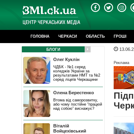
ГОЛОВНА
ЧЕРКАСИ
ОБЛАСТЬ
ГРОШІ
13.06.2
БЛОГИ
Олег Куклін
Реклама
ЧДБК - №1 серед
коледжів України за
результатами НМТ та №2
серед ліцеїв Черкащини
Олена Берестенко
Підп
Втома від саморозвитку,
Черк
або чому постійне “працюй
над собою” виснажує?
Віталій
Войцехівський