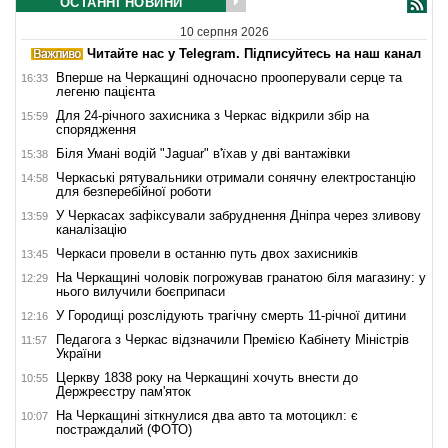
ОСТАННІ НОВИНИ
10 серпня 2026
Читайте нас у Telegram. Підписуйтесь на наш канал
Вперше на Черкащині одночасно прооперували серце та
16:33
легеню пацієнта
Для 24-річного захисника з Черкас відкрили збір на
15:59
спорядження
Біля Умані водій "Jaguar" в'їхав у дві вантажівки
15:38
Черкаські рятувальники отримали сонячну електростанцію
14:58
для безперебійної роботи
У Черкасах зафіксували забруднення Дніпра через зливову
13:59
каналізацію
Черкаси провели в останню путь двох захисників
13:45
На Черкащині чоловік погрожував гранатою біля магазину: у
12:29
нього вилучили боєприпаси
У Городищі розслідують трагічну смерть 11-річної дитини
12:16
Педагога з Черкас відзначили Премією Кабінету Міністрів
11:57
України
Церкву 1838 року на Черкащині хочуть внести до
10:55
Держреєстру пам'яток
На Черкащині зіткнулися два авто та мотоцикл: є
10:07
постраждалий (ФОТО)