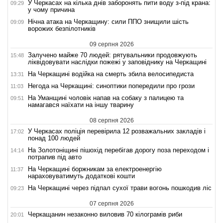
У Черкасах на кілька днів заборонять пити воду з-під крана:
09:29
у чому причина
Нічна атака на Черкащину: сили ППО знищили шість
09:09
ворожих безпілотників
09 серпня 2026
Залучено майже 70 людей: рятувальники продовжують
15:48
ліквідовувати наслідки пожежі у заповіднику на Черкащині
На Черкащині водійка на смерть збила велосипедиста
13:31
Негода на Черкащині: синоптики попередили про грози
11:03
На Уманщині чоловік напав на собаку з палицею та
09:51
намагався наїхати на іншу тварину
08 серпня 2026
У Черкасах поліція перевірила 12 розважальних закладів і
17:02
понад 100 людей
На Золотоніщині пішохід перебігав дорогу поза переходом і
14:14
потрапив під авто
На Черкащині боржникам за електроенергію
11:37
нараховуватимуть додаткові кошти
На Черкащині через підпал сухої трави вогонь пошкодив ліс
09:23
07 серпня 2026
Черкащанин незаконно виловив 70 кілограмів риби
20:01