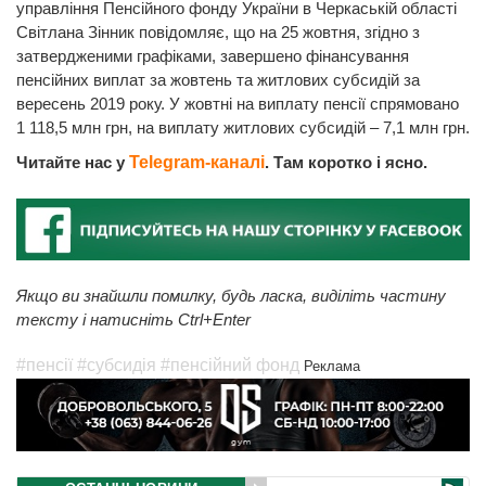
управління Пенсійного фонду України в Черкаській області
Світлана Зінник повідомляє, що на 25 жовтня, згідно з
затвердженими графіками, завершено фінансування
пенсійних виплат за жовтень та житлових субсидій за
вересень 2019 року. У жовтні на виплату пенсії спрямовано
1 118,5 млн грн, на виплату житлових субсидій – 7,1 млн грн.
Читайте нас у
Telegram-каналі
. Там коротко і ясно.
Якщо ви знайшли помилку, будь ласка, виділіть частину
тексту і натисніть Ctrl+Enter
#пенсії
#субсидія
#пенсійний фонд
Реклама