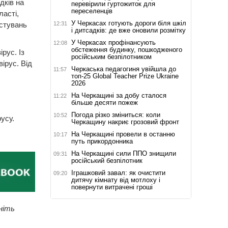
дків на
перевірили гуртожиток для
переселенців
ласті,
У Черкасах готують дороги біля шкіл
12:31
естувань
і дитсадків: де вже оновили розмітку
У Черкасах профінансують
12:08
обстеження будинку, пошкодженого
рус. Із
російським безпілотником
ірус. Від
Черкаська педагогиня увійшла до
11:57
топ-25 Global Teacher Prize Ukraine
2026
На Черкащині за добу сталося
11:22
більше десяти пожеж
Погода різко зміниться: коли
10:52
русу.
Черкащину накриє грозовий фронт
На Черкащині провели в останню
10:17
путь прикордонника
На Черкащині сили ППО знищили
09:31
російський безпілотник
Іграшковий завал: як очистити
09:20
дитячу кімнату від мотлоху і
повернути витрачені гроші
ніть