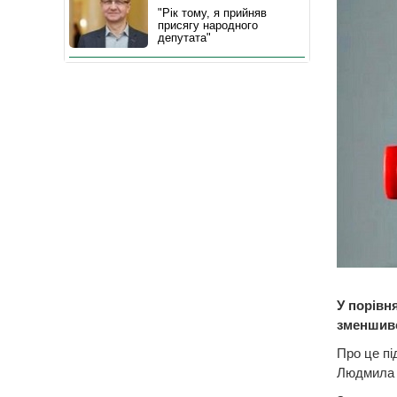
"Рік тому, я прийняв
присягу народного
депутата"
У порівн
зменшився
Про це пі
Людмила 