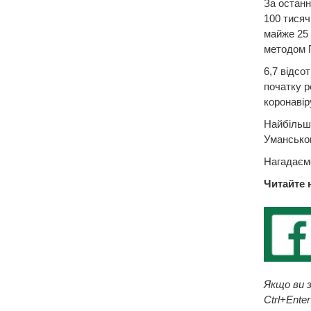
За останн
100 тисяч
майже 25 
методом П
6,7 відсот
початку р
коронавір
Найбільше
Уманськом
Нагадаємо
Читайте 
Якщо ви з
Ctrl+Enter