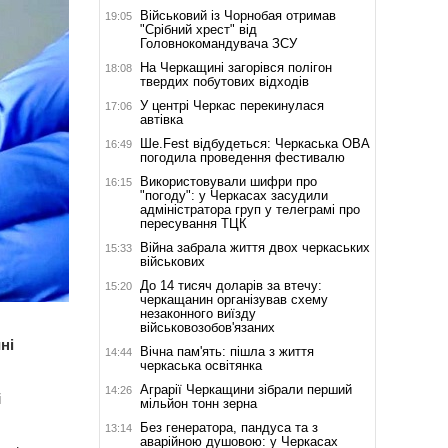
Військовий із Чорнобая отримав
19:05
"Срібний хрест" від
Головнокомандувача ЗСУ
На Черкащині загорівся полігон
18:08
твердих побутових відходів
У центрі Черкас перекинулася
17:06
автівка
Ше.Fest відбудеться: Черкаська ОВА
16:49
погодила проведення фестивалю
Використовували шифри про
16:15
"погоду": у Черкасах засудили
адміністратора груп у телеграмі про
пересування ТЦК
Війна забрала життя двох черкаських
15:33
військових
До 14 тисяч доларів за втечу:
15:20
черкащанин організував схему
незаконного виїзду
військовозобов'язаних
ні
Вічна пам'ять: пішла з життя
14:44
черкаська освітянка
Аграрії Черкащини зібрали перший
14:26
і
мільйон тонн зерна
Без генератора, пандуса та з
13:14
аварійною душовою: у Черкасах