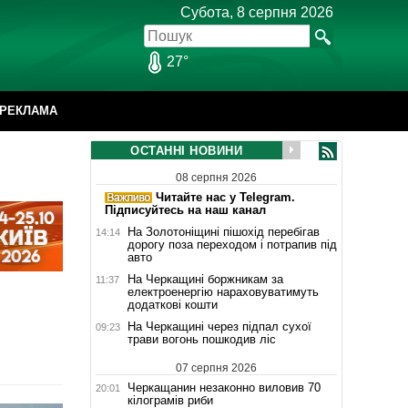
Субота, 8 серпня 2026
27°
РЕКЛАМА
ОСТАННІ НОВИНИ
08 серпня 2026
Читайте нас у Telegram.
Підписуйтесь на наш канал
На Золотоніщині пішохід перебігав
14:14
дорогу поза переходом і потрапив під
авто
На Черкащині боржникам за
11:37
електроенергію нараховуватимуть
додаткові кошти
На Черкащині через підпал сухої
09:23
трави вогонь пошкодив ліс
07 серпня 2026
Черкащанин незаконно виловив 70
20:01
кілограмів риби