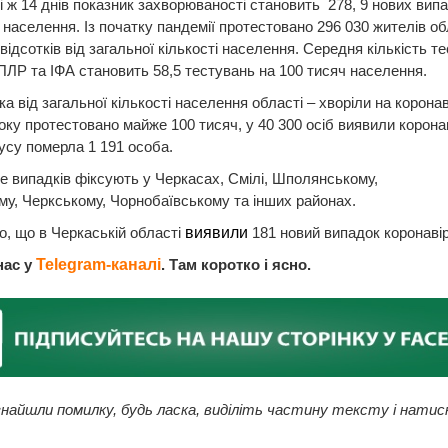
і ж 14 днів показник захворюваності становить 278, 9 нових випа
 населення. Із початку пандемії протестовано 296 030 жителів об
відсотків від загальної кількості населення. Середня кількість т
ЛР та ІФА становить 58,5 тестувань на 100 тисяч населення.
ка від загальної кількості населення області – хворіли на коронаві
оку протестовано майже 100 тисяч, у 40 300 осіб виявили коронав
усу померла 1 191 особа.
 випадків фіксують у Черкасах, Смілі, Шполянському,
у, Черкському, Чорнобаївському та інших районах.
, що в Черкаській області
виявили
181 новий випадок коронаві
нас у
Telegram-каналі
. Там коротко і ясно.
найшли помилку, будь ласка, виділіть частину тексту і натис