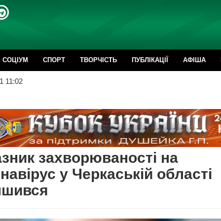
CОЦІУМ
СПОРТ
ТВОРЧІСТЬ
ПУБЛІКАЦІЇ
АФІША
1 11:02
зник захворюваності на
навірус у Черкаській області
ншився