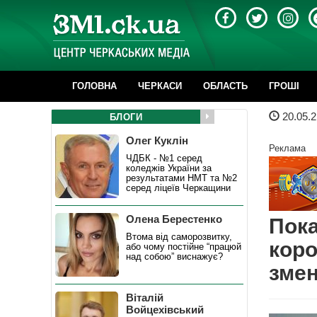
ГОЛОВНА
ЧЕРКАСИ
ОБЛАСТЬ
ГРОШІ
20.05.2
БЛОГИ
Олег Куклін
Реклама
ЧДБК - №1 серед
коледжів України за
результатами НМТ та №2
серед ліцеїв Черкащини
Олена Берестенко
Пока
Втома від саморозвитку,
коро
або чому постійне “працюй
над собою” виснажує?
зме
Віталій
Войцехівський