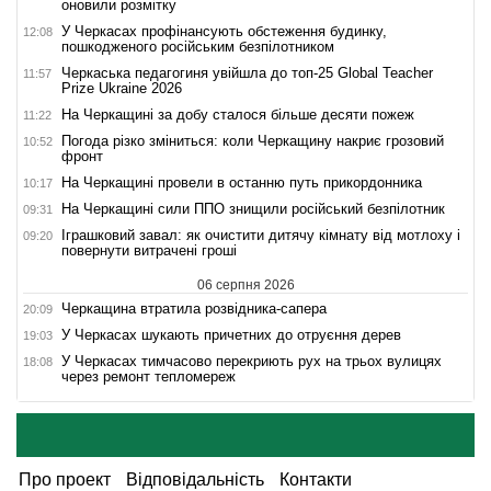
оновили розмітку
У Черкасах профінансують обстеження будинку,
12:08
пошкодженого російським безпілотником
Черкаська педагогиня увійшла до топ-25 Global Teacher
11:57
Prize Ukraine 2026
На Черкащині за добу сталося більше десяти пожеж
11:22
Погода різко зміниться: коли Черкащину накриє грозовий
10:52
фронт
На Черкащині провели в останню путь прикордонника
10:17
На Черкащині сили ППО знищили російський безпілотник
09:31
Іграшковий завал: як очистити дитячу кімнату від мотлоху і
09:20
повернути витрачені гроші
06 серпня 2026
Черкащина втратила розвідника-сапера
20:09
У Черкасах шукають причетних до отруєння дерев
19:03
У Черкасах тимчасово перекриють рух на трьох вулицях
18:08
через ремонт тепломереж
Про проект
Відповідальність
Контакти