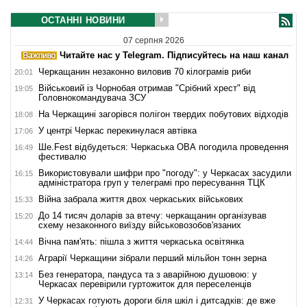
ОСТАННІ НОВИНИ
07 серпня 2026
Читайте нас у Telegram. Підписуйтесь на наш канал
Черкащанин незаконно виловив 70 кілограмів риби
20:01
Військовий із Чорнобая отримав "Срібний хрест" від
19:05
Головнокомандувача ЗСУ
На Черкащині загорівся полігон твердих побутових відходів
18:08
У центрі Черкас перекинулася автівка
17:06
Ше.Fest відбудеться: Черкаська ОВА погодила проведення
16:49
фестивалю
Використовували шифри про "погоду": у Черкасах засудили
16:15
адміністратора груп у телеграмі про пересування ТЦК
Війна забрала життя двох черкаських військових
15:33
До 14 тисяч доларів за втечу: черкащанин організував
15:20
схему незаконного виїзду військовозобов'язаних
Вічна пам'ять: пішла з життя черкаська освітянка
14:44
Аграрії Черкащини зібрали перший мільйон тонн зерна
14:26
Без генератора, пандуса та з аварійною душовою: у
13:14
Черкасах перевірили гуртожиток для переселенців
У Черкасах готують дороги біля шкіл і дитсадків: де вже
12:31