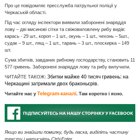
Про це повідомляє пресслужба патрульної поліції у
Черкаській області.
Під час огляду інспектори виявили заборонені знаряддя
лову – дві мисинові сітки та свіжовиловлену рибу видів:
карась - 29 шт., короп – 1 шт., окунь – 1 шт., чехонь – 5шт.,
судак – 9 шт., лящ – 1 шт., тарань – 3 шт., плоскирка – 149
шт.
Сума збитків, завданих рибному господарству, становить 11
577 гривень. Заборонені знаряддя лову та рибу вилучили.
ЧИТАЙТЕ ТАКОЖ:
Збитки майже 40 тисяч гривень: на
Черкащині затримали двох браконьєрів.
Читайте нас у
Telegram-каналі
. Там коротко і ясно.
Якщо ви знайшли помилку, будь ласка, виділіть частину
тексту і натисніть Ctrl+Enter