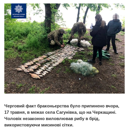
Черговий факт браконьєрства було припинено вчора,
17 травня, в межах села Сагунівка, що на Черкащині.
Чоловік незаконно виловлював рибу в брід,
використовуючи мисинові сітки.