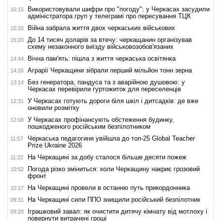
Використовували шифри про "погоду": у Черкасах засудили
16:15
адміністратора груп у телеграмі про пересування ТЦК
Війна забрала життя двох черкаських військових
15:33
До 14 тисяч доларів за втечу: черкащанин організував
15:20
схему незаконного виїзду військовозобов'язаних
Вічна пам'ять: пішла з життя черкаська освітянка
14:44
Аграрії Черкащини зібрали перший мільйон тонн зерна
14:26
Без генератора, пандуса та з аварійною душовою: у
13:14
Черкасах перевірили гуртожиток для переселенців
У Черкасах готують дороги біля шкіл і дитсадків: де вже
12:31
оновили розмітку
У Черкасах профінансують обстеження будинку,
12:08
пошкодженого російським безпілотником
Черкаська педагогиня увійшла до топ-25 Global Teacher
11:57
Prize Ukraine 2026
На Черкащині за добу сталося більше десяти пожеж
11:22
Погода різко зміниться: коли Черкащину накриє грозовий
10:52
фронт
На Черкащині провели в останню путь прикордонника
10:17
На Черкащині сили ППО знищили російський безпілотник
09:31
Іграшковий завал: як очистити дитячу кімнату від мотлоху і
09:20
повернути витрачені гроші