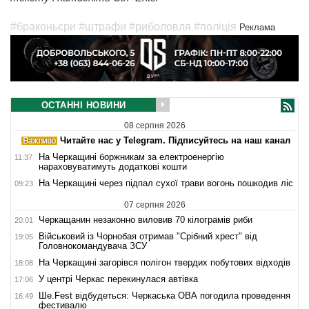
#браконьєри
#штрафи
#риболовля
#поліція
Реклама
ОСТАННІ НОВИНИ
08 серпня 2026
Читайте нас у Telegram. Підписуйтесь на наш канал
На Черкащині боржникам за електроенергію
11:37
нараховуватимуть додаткові кошти
На Черкащині через підпал сухої трави вогонь пошкодив ліс
09:23
07 серпня 2026
Черкащанин незаконно виловив 70 кілограмів риби
20:01
Військовий із Чорнобая отримав "Срібний хрест" від
19:05
Головнокомандувача ЗСУ
На Черкащині загорівся полігон твердих побутових відходів
18:08
У центрі Черкас перекинулася автівка
17:06
Ше.Fest відбудеться: Черкаська ОВА погодила проведення
16:49
фестивалю