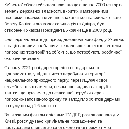
Київської областей загальною площею понад 7000 гектарів
земель державної власності, вкритих багаторічними
лісовими насадженнями, що знаходяться на схилах лівого
берегу Канівського водосховища річки Дніпро, був
створений Указом Президента України ще в 2009 році.
Цей парк належить до природно-заповідного фонду України,
є національним надбанням і складовою частиною системи
природних територій та об`єктів, що потребують особливої
охорони держави.
Однак у 2021 році директор лісогосподарського
підприємства, у віданні якого перебували території
національного природного парку, перевищуючи свої
службові повноваження, незаконно видавав лісорубні
квитки, що призвело до незаконної порубки дерев
природно-заповідного фонду та заподіяло збитків державі
на суму понад 1,6 млн грн.
За вказаним фактом слідчими ТУ ДБР, розташованого у м.
Києві, розслідувано кримінальне провадження та
прокурорами спеціалізованої екологічної прокуратури