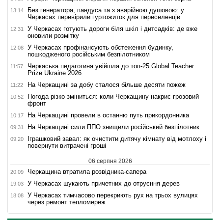
Без генератора, пандуса та з аварійною душовою: у
13:14
Черкасах перевірили гуртожиток для переселенців
У Черкасах готують дороги біля шкіл і дитсадків: де вже
12:31
оновили розмітку
У Черкасах профінансують обстеження будинку,
12:08
пошкодженого російським безпілотником
Черкаська педагогиня увійшла до топ-25 Global Teacher
11:57
Prize Ukraine 2026
На Черкащині за добу сталося більше десяти пожеж
11:22
Погода різко зміниться: коли Черкащину накриє грозовий
10:52
фронт
На Черкащині провели в останню путь прикордонника
10:17
На Черкащині сили ППО знищили російський безпілотник
09:31
Іграшковий завал: як очистити дитячу кімнату від мотлоху і
09:20
повернути витрачені гроші
06 серпня 2026
Черкащина втратила розвідника-сапера
20:09
У Черкасах шукають причетних до отруєння дерев
19:03
У Черкасах тимчасово перекриють рух на трьох вулицях
18:08
через ремонт тепломереж