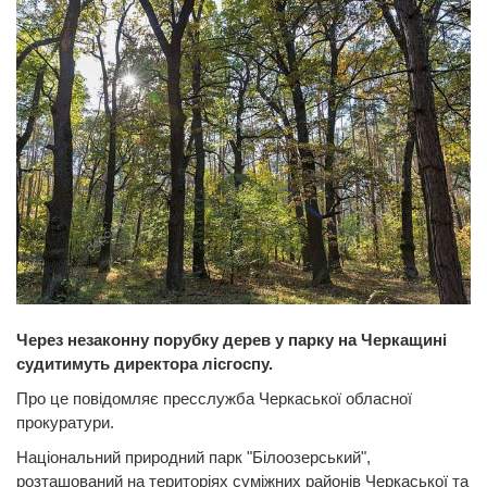
Через незаконну порубку дерев у парку на Черкащині
судитимуть директора лісгоспу.
Про це повідомляє пресслужба Черкаської обласної
прокуратури.
Національний природний парк "Білоозерський",
розташований на територіях суміжних районів Черкаської та