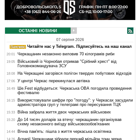
ОСТАННІ НОВИНИ
07 серпня 2026
Читайте нас у Telegram. Підписуйтесь на наш канал
Черкащанин незаконно виловив 70 кілограмів риби
20:01
Військовий із Чорнобая отримав "Срібний хрест" від
19:05
Головнокомандувача ЗСУ
На Черкащині загорівся полігон твердих побутових відходів
18:08
У центрі Черкас перекинулася автівка
17:06
Ше.Fest відбудеться: Черкаська ОВА погодила проведення
16:49
фестивалю
Використовували шифри про "погоду": у Черкасах засудили
16:15
адміністратора груп у телеграмі про пересування ТЦК
Війна забрала життя двох черкаських військових
15:33
До 14 тисяч доларів за втечу: черкащанин організував
15:20
схему незаконного виїзду військовозобов'язаних
Вічна пам'ять: пішла з життя черкаська освітянка
14:44
Аграрії Черкащини зібрали перший мільйон тонн зерна
14:26