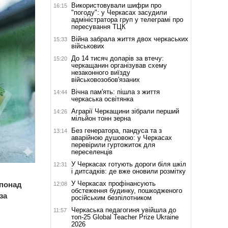
Використовували шифри про
16:15
"погоду": у Черкасах засудили
адміністратора груп у телеграмі про
пересування ТЦК
Війна забрала життя двох черкаських
15:33
військових
До 14 тисяч доларів за втечу:
15:20
черкащанин організував схему
незаконного виїзду
військовозобов'язаних
Вічна пам'ять: пішла з життя
14:44
черкаська освітянка
Аграрії Черкащини зібрали перший
14:26
мільйон тонн зерна
Без генератора, пандуса та з
13:14
аварійною душовою: у Черкасах
перевірили гуртожиток для
переселенців
У Черкасах готують дороги біля шкіл
12:31
і дитсадків: де вже оновили розмітку
У Черкасах профінансують
 понад
12:08
обстеження будинку, пошкодженого
за
російським безпілотником
Черкаська педагогиня увійшла до
11:57
топ-25 Global Teacher Prize Ukraine
2026