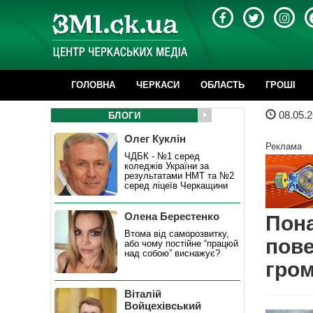
ГОЛОВНА
ЧЕРКАСИ
ОБЛАСТЬ
ГРОШІ
08.05.2
БЛОГИ
Олег Куклін
Реклама
ЧДБК - №1 серед
коледжів України за
результатами НМТ та №2
серед ліцеїв Черкащини
Олена Берестенко
Пона
Втома від саморозвитку,
пове
або чому постійне “працюй
над собою” виснажує?
гро
Віталій
Войцехівський