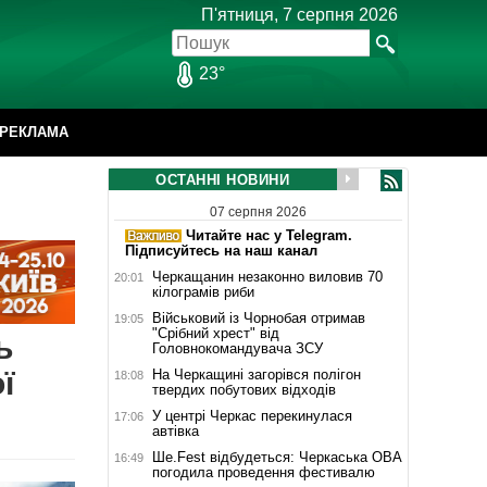
П'ятниця, 7 серпня 2026
23°
РЕКЛАМА
ОСТАННІ НОВИНИ
07 серпня 2026
Читайте нас у Telegram.
Підписуйтесь на наш канал
Черкащанин незаконно виловив 70
20:01
кілограмів риби
Військовий із Чорнобая отримав
19:05
"Срібний хрест" від
ь
Головнокомандувача ЗСУ
ї
На Черкащині загорівся полігон
18:08
твердих побутових відходів
У центрі Черкас перекинулася
17:06
автівка
Ше.Fest відбудеться: Черкаська ОВА
16:49
погодила проведення фестивалю