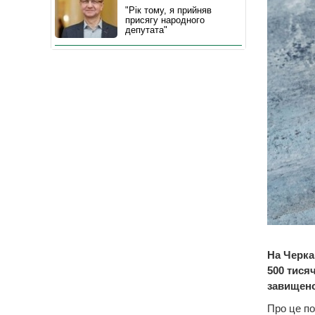
"Рік тому, я прийняв
присягу народного
депутата"
На Черка
500 тисяч
завищено
Про це по