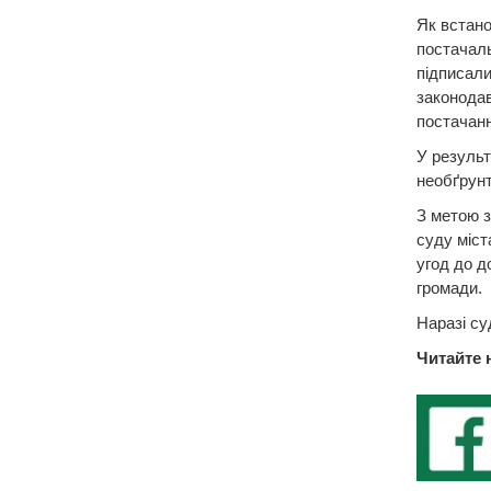
Як встано
постачаль
підписали
законодав
постачанн
У результ
необґрунт
З метою з
суду міст
угод до д
громади.
Наразі су
Читайте 