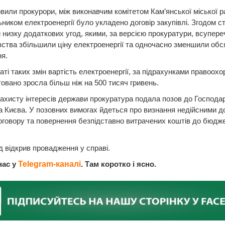
вили прокурори, між виконавчим комітетом Кам’янської міської р
ником електроенергії було укладено договір закупівлі. Згодом с
 низку додаткових угод, якими, за версією прокуратури, всупер
ства збільшили ціну електроенергії та одночасно зменшили обся
я.
аті таких змін вартість електроенергії, за підрахунками правоохо
овано зросла більш ніж на 500 тисяч гривень.
ахисту інтересів держави прокуратура подала позов до Господа
а Києва. У позовних вимогах йдеться про визнання недійсними 
оговору та повернення безпідставно витрачених коштів до бюдж
д відкрив провадження у справі.
нас у
Telegram-каналі
. Там коротко і ясно.