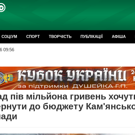
CОЦІУМ
СПОРТ
ТВОРЧІСТЬ
ПУБЛІКАЦІЇ
АФІША
6 09:56
д пів мільйона гривень хочут
рнути до бюджету Кам'янсько
мади