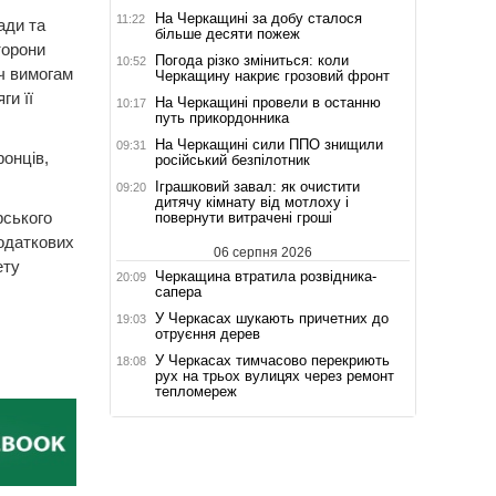
На Черкащині за добу сталося
11:22
ади та
більше десяти пожеж
торони
Погода різко зміниться: коли
10:52
еч вимогам
Черкащину накриє грозовий фронт
ги її
На Черкащині провели в останню
10:17
путь прикордонника
На Черкащині сили ППО знищили
09:31
ронців,
російський безпілотник
Іграшковий завал: як очистити
09:20
дитячу кімнату від мотлоху і
рського
повернути витрачені гроші
додаткових
06 серпня 2026
ету
Черкащина втратила розвідника-
20:09
сапера
У Черкасах шукають причетних до
19:03
отруєння дерев
У Черкасах тимчасово перекриють
18:08
рух на трьох вулицях через ремонт
тепломереж