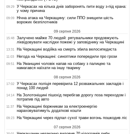
У Черкасах на кілька днів заборонять пити воду з-під крана:
09:29
у чому причина
Нічна атака на Черкащину: сили ППО знищили шість
09:09
ворожих безпілотників
09 серпня 2026
Залучено майже 70 людей: рятувальники продовжують
15:48
ліквідовувати наслідки пожежі у заповіднику на Черкащині
На Черкащині водійка на смерть збила велосипедиста
13:31
Негода на Черкащині: синоптики попередили про грози
11:03
На Уманщині чоловік напав на собаку з палицею та
09:51
намагався наїхати на іншу тварину
08 серпня 2026
У Черкасах поліція перевірила 12 розважальних закладів і
17:02
понад 100 людей
На Золотоніщині пішохід перебігав дорогу поза переходом і
14:14
потрапив під авто
На Черкащині боржникам за електроенергію
11:37
нараховуватимуть додаткові кошти
На Черкащині через підпал сухої трави вогонь пошкодив ліс
09:23
07 серпня 2026
Черкащанин незаконно виловив 70 кілограмів риби
20:01