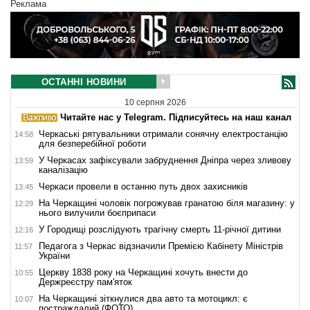
Реклама
ОСТАННІ НОВИНИ
10 серпня 2026
Читайте нас у Telegram. Підписуйтесь на наш канал
Черкаські рятувальники отримали сонячну електростанцію
14:58
для безперебійної роботи
У Черкасах зафіксували забруднення Дніпра через зливову
13:59
каналізацію
Черкаси провели в останню путь двох захисників
13:45
На Черкащині чоловік погрожував гранатою біля магазину: у
12:29
нього вилучили боєприпаси
У Городищі розслідують трагічну смерть 11-річної дитини
12:16
Педагога з Черкас відзначили Премією Кабінету Міністрів
11:57
України
Церкву 1838 року на Черкащині хочуть внести до
10:55
Держреєстру пам'яток
На Черкащині зіткнулися два авто та мотоцикл: є
10:07
постраждалий (ФОТО)