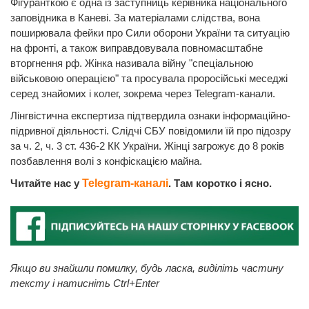
Фігуранткою є одна із заступниць керівника національного
заповідника в Каневі. За матеріалами слідства, вона
поширювала фейки про Сили оборони України та ситуацію
на фронті, а також виправдовувала повномасштабне
вторгнення рф. Жінка називала війну "спеціальною
військовою операцією" та просувала проросійські меседжі
серед знайомих і колег, зокрема через Telegram-канали.
Лінгвістична експертиза підтвердила ознаки інформаційно-
підривної діяльності. Слідчі СБУ повідомили їй про підозру
за ч. 2, ч. 3 ст. 436-2 КК України. Жінці загрожує до 8 років
позбавлення волі з конфіскацією майна.
Читайте нас у
Telegram-каналі
. Там коротко і ясно.
Якщо ви знайшли помилку, будь ласка, виділіть частину
тексту і натисніть Ctrl+Enter