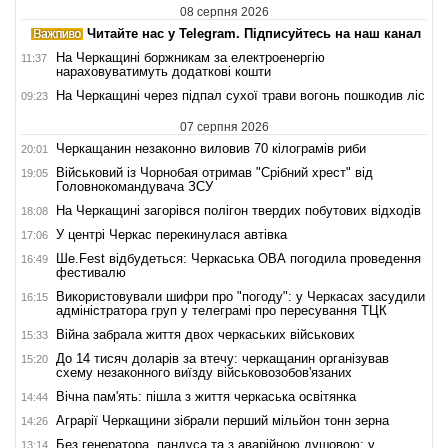
08 серпня 2026
Читайте нас у Telegram. Підписуйтесь на наш канал
На Черкащині боржникам за електроенергію
11:37
нараховуватимуть додаткові кошти
На Черкащині через підпал сухої трави вогонь пошкодив ліс
09:23
07 серпня 2026
Черкащанин незаконно виловив 70 кілограмів риби
20:01
Військовий із Чорнобая отримав "Срібний хрест" від
19:05
Головнокомандувача ЗСУ
На Черкащині загорівся полігон твердих побутових відходів
18:08
У центрі Черкас перекинулася автівка
17:06
Ше.Fest відбудеться: Черкаська ОВА погодила проведення
16:49
фестивалю
Використовували шифри про "погоду": у Черкасах засудили
16:15
адміністратора груп у телеграмі про пересування ТЦК
Війна забрала життя двох черкаських військових
15:33
До 14 тисяч доларів за втечу: черкащанин організував
15:20
схему незаконного виїзду військовозобов'язаних
Вічна пам'ять: пішла з життя черкаська освітянка
14:44
Аграрії Черкащини зібрали перший мільйон тонн зерна
14:26
Без генератора, пандуса та з аварійною душовою: у
13:14