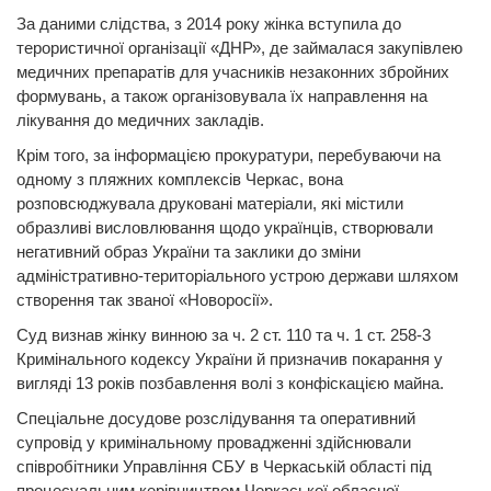
За даними слідства, з 2014 року жінка вступила до
терористичної організації «ДНР», де займалася закупівлею
медичних препаратів для учасників незаконних збройних
формувань, а також організовувала їх направлення на
лікування до медичних закладів.
Крім того, за інформацією прокуратури, перебуваючи на
одному з пляжних комплексів Черкас, вона
розповсюджувала друковані матеріали, які містили
образливі висловлювання щодо українців, створювали
негативний образ України та заклики до зміни
адміністративно-територіального устрою держави шляхом
створення так званої «Новоросії».
Суд визнав жінку винною за ч. 2 ст. 110 та ч. 1 ст. 258-3
Кримінального кодексу України й призначив покарання у
вигляді 13 років позбавлення волі з конфіскацією майна.
Спеціальне досудове розслідування та оперативний
супровід у кримінальному провадженні здійснювали
співробітники Управління СБУ в Черкаській області під
процесуальним керівництвом Черкаської обласної