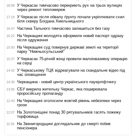
У Черкасах тимчасово перекриють рух на трьох вулицях
18:08
через ремонт тепломереж
У Черкасах після обвалу ґрунту почали укріплювати схил
17:19
біля скверу Богдана Хмельницького
Частина Тального тимчасово залишиться без газу
16:47
На Черкащині молодята оформили новий паспорт одразу
16:22
після одруження
На Черкащині суд повернув державі землі на території
15:50
парку "Нижньосульський"
У Черкасах 75-річній жінці провели малоінвазивну операцію
15:37
на серці
У Черкаському ТЦК відреагували на скандальне відео під
14:42
час оповіщення
Черкащина - новий центр українського пауерліфтингу
14:30
СБУ викрила жительку Черкас, яка поширювала
13:06
проросійську пропаганду
На Черкащині оголосили жовтий рівень небезпеки через
12:43
грози
На Золотоніщині понад 30 рятувальників гасять пожежу
12:07
торфовища
На Звенигородщині доглядальник до смерті побив
11:59
пенсіонера