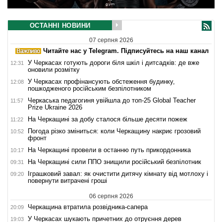
ОСТАННІ НОВИНИ
07 серпня 2026
Читайте нас у Telegram. Підписуйтесь на наш канал
У Черкасах готують дороги біля шкіл і дитсадків: де вже
12:31
оновили розмітку
У Черкасах профінансують обстеження будинку,
12:08
пошкодженого російським безпілотником
Черкаська педагогиня увійшла до топ-25 Global Teacher
11:57
Prize Ukraine 2026
На Черкащині за добу сталося більше десяти пожеж
11:22
Погода різко зміниться: коли Черкащину накриє грозовий
10:52
фронт
На Черкащині провели в останню путь прикордонника
10:17
На Черкащині сили ППО знищили російський безпілотник
09:31
Іграшковий завал: як очистити дитячу кімнату від мотлоху і
09:20
повернути витрачені гроші
06 серпня 2026
Черкащина втратила розвідника-сапера
20:09
У Черкасах шукають причетних до отруєння дерев
19:03