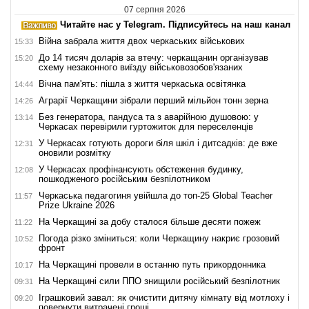
07 серпня 2026
Читайте нас у Telegram. Підписуйтесь на наш канал
Війна забрала життя двох черкаських військових
15:33
До 14 тисяч доларів за втечу: черкащанин організував
15:20
схему незаконного виїзду військовозобов'язаних
Вічна пам'ять: пішла з життя черкаська освітянка
14:44
Аграрії Черкащини зібрали перший мільйон тонн зерна
14:26
Без генератора, пандуса та з аварійною душовою: у
13:14
Черкасах перевірили гуртожиток для переселенців
У Черкасах готують дороги біля шкіл і дитсадків: де вже
12:31
оновили розмітку
У Черкасах профінансують обстеження будинку,
12:08
пошкодженого російським безпілотником
Черкаська педагогиня увійшла до топ-25 Global Teacher
11:57
Prize Ukraine 2026
На Черкащині за добу сталося більше десяти пожеж
11:22
Погода різко зміниться: коли Черкащину накриє грозовий
10:52
фронт
На Черкащині провели в останню путь прикордонника
10:17
На Черкащині сили ППО знищили російський безпілотник
09:31
Іграшковий завал: як очистити дитячу кімнату від мотлоху і
09:20
повернути витрачені гроші