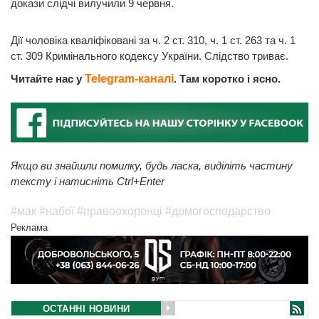
докази слідчі вилучили 9 червня.
Дії чоловіка кваліфіковані за ч. 2 ст. 310, ч. 1 ст. 263 та ч. 1
ст. 309 Кримінального кодексу України. Слідство триває.
Читайте нас у
Telegram-каналі
. Там коротко і ясно.
Якщо ви знайшли помилку, будь ласка, виділіть частину
тексту і натисніть Ctrl+Enter
#мак
#набої
#правоохоронці
#домогосподарство
Реклама
ОСТАННІ НОВИНИ