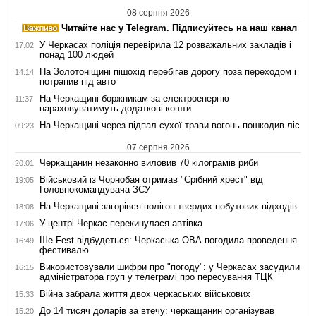
08 серпня 2026
Читайте нас у Telegram. Підписуйтесь на наш канал
У Черкасах поліція перевірила 12 розважальних закладів і
17:02
понад 100 людей
На Золотоніщині пішохід перебігав дорогу поза переходом і
14:14
потрапив під авто
На Черкащині боржникам за електроенергію
11:37
нараховуватимуть додаткові кошти
На Черкащині через підпал сухої трави вогонь пошкодив ліс
09:23
07 серпня 2026
Черкащанин незаконно виловив 70 кілограмів риби
20:01
Військовий із Чорнобая отримав "Срібний хрест" від
19:05
Головнокомандувача ЗСУ
На Черкащині загорівся полігон твердих побутових відходів
18:08
У центрі Черкас перекинулася автівка
17:06
Ше.Fest відбудеться: Черкаська ОВА погодила проведення
16:49
фестивалю
Використовували шифри про "погоду": у Черкасах засудили
16:15
адміністратора груп у телеграмі про пересування ТЦК
Війна забрала життя двох черкаських військових
15:33
До 14 тисяч доларів за втечу: черкащанин організував
15:20