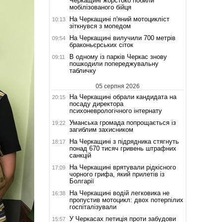
Черкащині жорстоко побили
мобілізованого бійця
На Черкащині п'яний мотоцикліст
10:13
зіткнувся з мопедом
На Черкащині вилучили 700 метрів
09:54
браконьєрських сіток
В одному із парків Черкас знову
09:11
пошкодили попереджувальну
табличку
05 серпня 2026
На Черкащині обрали кандидата на
20:15
посаду директора
психоневрологічного інтернату
Уманська громада попрощається із
19:22
загиблим захисником
На Черкащині з підрядника стягнуть
18:17
понад 670 тисяч гривень штрафних
санкцій
На Черкащині врятували рідкісного
17:09
чорного грифа, який прилетів із
Болгарії
На Черкащині водій легковика не
16:38
пропустив мотоцикл: двох потерпілих
госпіталізували
У Черкасах петиція проти забудови
15:57