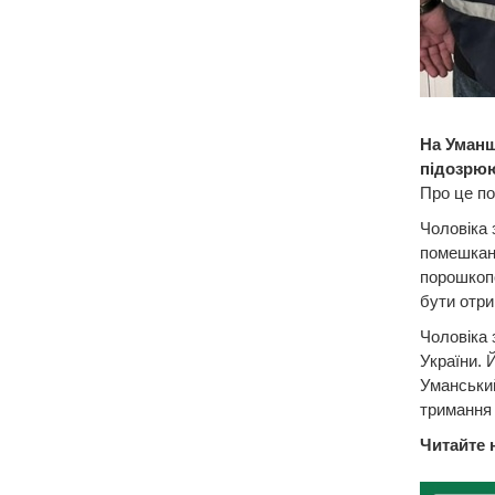
На Уманщ
підозрюю
Про це по
Чоловіка 
помешканн
порошкопо
бути отр
Чоловіка 
України. 
Уманський
тримання 
Читайте 