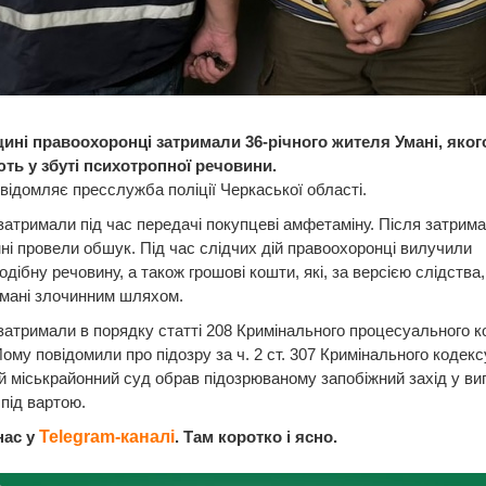
ині правоохоронці затримали 36-річного жителя Умані, яког
ть у збуті психотропної речовини.
відомляє пресслужба поліції Черкаської області.
затримали під час передачі покупцеві амфетаміну. Після затрима
і провели обшук. Під час слідчих дій правоохоронці вилучили
дібну речовину, а також грошові кошти, які, за версією слідства
имані злочинним шляхом.
затримали в порядку статті 208 Кримінального процесуального к
Йому повідомили про підозру за ч. 2 ст. 307 Кримінального кодекс
 міськрайонний суд обрав підозрюваному запобіжний захід у виг
під вартою.
нас у
Telegram-каналі
. Там коротко і ясно.