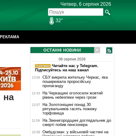
Четвер, 6 серпня 2026
32°
РЕКЛАМА
ОСТАННІ НОВИНИ
06 серпня 2026
Читайте нас у Telegram.
Підписуйтесь на наш канал
СБУ викрила жительку Черкас, яка
13:06
поширювала проросійську
пропаганду
На Черкащині оголосили жовтий
12:43
 на
рівень небезпеки через грози
На Золотоніщині понад 30
12:07
рятувальників гасять пожежу
торфовища
На Звенигородщині доглядальник до
11:59
смерті побив пенсіонера
Омбудсман: у військовій частині на
10:58