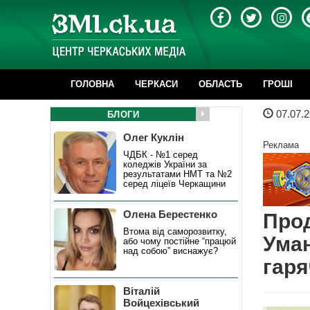
ГОЛОВНА
ЧЕРКАСИ
ОБЛАСТЬ
ГРОШІ
07.07.2
БЛОГИ
Олег Куклін
Реклама
ЧДБК - №1 серед
коледжів України за
результатами НМТ та №2
серед ліцеїв Черкащини
Олена Берестенко
Прод
Втома від саморозвитку,
Уман
або чому постійне “працюй
над собою” виснажує?
гаря
Віталій
Войцехівський