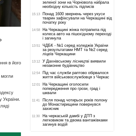
зеленої зони на Чорновола набрала
необхідну кількість підписів
Понад 1600 звернень через укуси
15:13
тварин зафіксували на Черкащині від
початку року
На Черкащині жінка потрапила під
14:58
колеса авто на пішохідному переході
і загинула
о
ЧДБК - №1 серед коледжів України
13:51
за результатами НМТ та №2 серед
ліцеїв Черкащини
У Дахнівському лісництві виявили
13:12
ння в його
незаконне будівництво
Під час служби раптово обірвалося
12:54
, могли
життя військовослужбовця з Черкас
На Черкащині оголосили
12:01
попередження про грози, град і
одексу
шквали
у України.
Після понад чотирьох років полону
11:41
до Монастирищини повернувся
ляді
захисник
На черкаській дамбі у ДТП з
11:30
легковиком та двома вантажівками
загинув водій