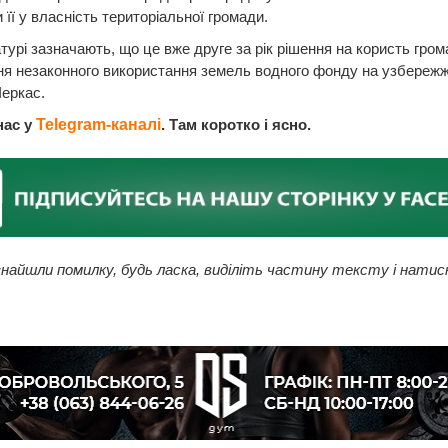
 її у власність територіальної громади.
турі зазначають, що це вже друге за рік рішення на користь гро
я незаконного використання земель водного фонду на узбережж
еркас.
нас у
Telegram-каналі
. Там коротко і ясно.
найшли помилку, будь ласка, виділіть частину тексту і натис