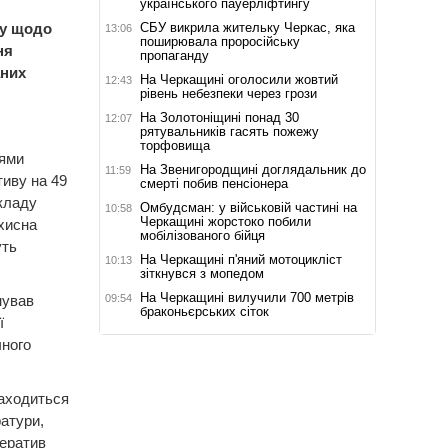
українського пауерліфтингу
СБУ викрила жительку Черкас, яка
ду щодо
13:06
поширювала проросійську
ня
пропаганду
аних
На Черкащині оголосили жовтий
12:43
рівень небезпеки через грози
На Золотоніщині понад 30
12:07
рятувальників гасять пожежу
торфовища
нями
На Звенигородщині доглядальник до
11:59
тиву на 49
смерті побив пенсіонера
складу
Омбудсман: у військовій частині на
10:58
Черкащині жорстоко побили
хисна
мобілізованого бійця
уть
На Черкащині п'яний мотоцикліст
10:13
зіткнувся з мопедом
На Черкащині вилучили 700 метрів
09:54
нував
браконьєрських сіток
ї
чного
находиться
атури,
ператив