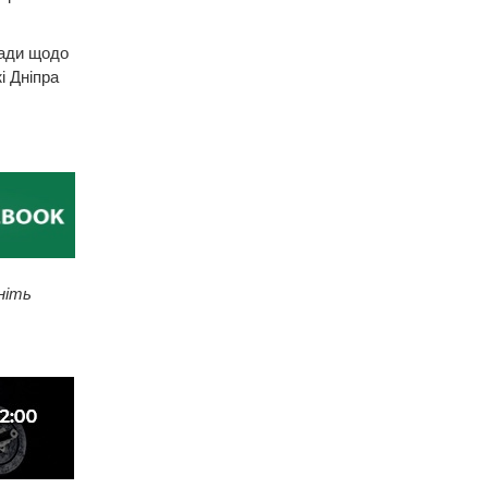
мади щодо
і Дніпра
ніть