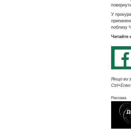
повернути
У прокура
припиненн
поблизу Ч
Читайте 
Якщо ви з
Ctrl+Enter
Реклама