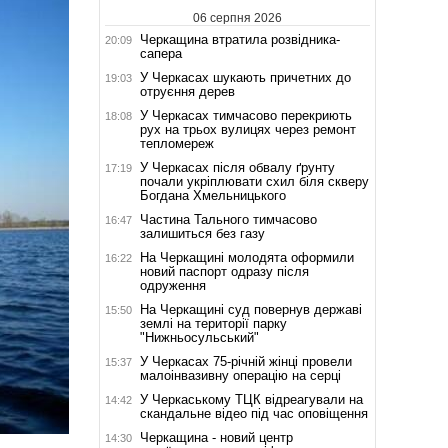
06 серпня 2026
Черкащина втратила розвідника-
20:09
сапера
У Черкасах шукають причетних до
19:03
отруєння дерев
У Черкасах тимчасово перекриють
18:08
рух на трьох вулицях через ремонт
тепломереж
У Черкасах після обвалу ґрунту
17:19
почали укріплювати схил біля скверу
Богдана Хмельницького
Частина Тального тимчасово
16:47
залишиться без газу
На Черкащині молодята оформили
16:22
новий паспорт одразу після
одруження
На Черкащині суд повернув державі
15:50
землі на території парку
"Нижньосульський"
У Черкасах 75-річній жінці провели
15:37
малоінвазивну операцію на серці
У Черкаському ТЦК відреагували на
14:42
скандальне відео під час оповіщення
Черкащина - новий центр
14:30