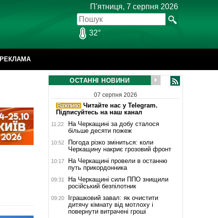
П'ятниця, 7 серпня 2026
32°
РЕКЛАМА
ОСТАННІ НОВИНИ
07 серпня 2026
Читайте нас у Telegram.
Підписуйтесь на наш канал
На Черкащині за добу сталося
11:22
більше десяти пожеж
Погода різко зміниться: коли
10:52
Черкащину накриє грозовий фронт
На Черкащині провели в останню
10:17
путь прикордонника
На Черкащині сили ППО знищили
09:31
російський безпілотник
Іграшковий завал: як очистити
09:20
дитячу кімнату від мотлоху і
повернути витрачені гроші