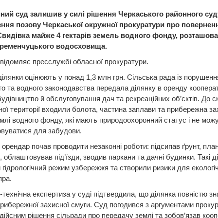
ний суд залишив у силі рішення Черкаського районного су
ння позову Черкаської окружної прокуратури про повернен
Свидівка майже 4 гектарів земель водного фонду, розташов
ременчуцького водосховища.
відомляє пресслужбі обласної прокуратури.
ділянки оцінюють у понад 1,3 млн грн. Сільська рада із порушен
о та водного законодавства передала ділянку в оренду коопера
 будівництво й обслуговування дач та рекреаційних об’єктів. До 
ої території входили болота, частина заплави та прибережна за
емлі водного фонду, які мають природоохоронний статус і не мож
овуватися для забудови.
 орендар почав проводити незаконні роботи: підсипав ґрунт, пла
, облаштовував під’їзди, зводив паркани та дачні будинки. Такі ді
гідрологічний режим узбережжя та створили ризики для екологі
пра.
технічна експертиза у суді підтвердила, що ділянка повністю з
рибережної захисної смуги. Суд погодився з аргументами прокур
дійсним рішення сільради про передачу землі та зобов’язав коо