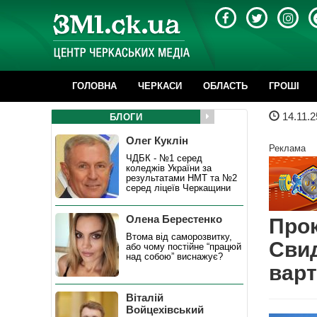
ГОЛОВНА
ЧЕРКАСИ
ОБЛАСТЬ
ГРОШІ
14.11.2
БЛОГИ
Олег Куклін
Реклама
ЧДБК - №1 серед
коледжів України за
результатами НМТ та №2
серед ліцеїв Черкащини
Олена Берестенко
Прок
Втома від саморозвитку,
Свид
або чому постійне “працюй
над собою” виснажує?
варт
Віталій
Войцехівський