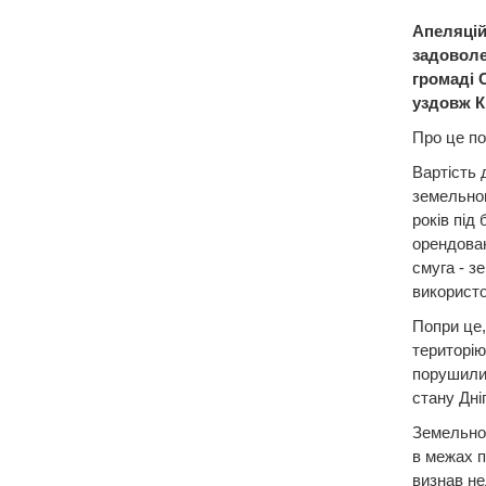
Апеляцій
задоволе
громаді 
уздовж К
Про це по
Вартість 
земельног
років під
орендован
смуга - з
використ
Попри це,
територію
порушили 
стану Дні
Земельно-
в межах п
визнав не