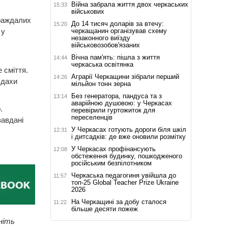
Війна забрала життя двох черкаських
15:33
військових
траждалих
До 14 тисяч доларів за втечу:
15:20
черкащанин організував схему
 у
незаконного виїзду
військовозобов'язаних
Вічна пам'ять: пішла з життя
14:44
черкаська освітянка
 сміття.
Аграрії Черкащини зібрали перший
14:26
 дахи
мільйон тонн зерна
Без генератора, пандуса та з
13:14
аварійною душовою: у Черкасах
.
перевірили гуртожиток для
переселенців
завдані
У Черкасах готують дороги біля шкіл
12:31
і дитсадків: де вже оновили розмітку
У Черкасах профінансують
12:08
обстеження будинку, пошкодженого
російським безпілотником
Черкаська педагогиня увійшла до
11:57
топ-25 Global Teacher Prize Ukraine
2026
На Черкащині за добу сталося
11:22
більше десяти пожеж
ніть