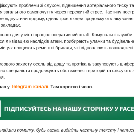
іксують проблеми зі слухом, підвищення артеріального тиску та
я загального самопочуття через пережитий стрес. Частину пос
е відпустили додому, однак троє людей продовжують лікування
 закладах.
нього дня у місті працює оперативний штаб. Комунальні служби
я ліквідацією наслідків атаки, прибирають уламки та будівельне
місцях працюють ремонтні бригади, які відновлюють пошкоджені
сового захисту осель від дощу та протікань закуповують шифер
о спеціалісти продовжують обстеження територій та фіксують 
ня.
нас у
Telegram-каналі
. Там коротко і ясно.
найшли помилку, будь ласка, виділіть частину тексту і натис