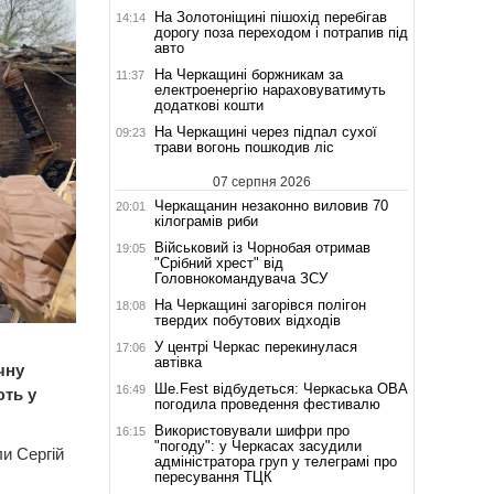
На Золотоніщині пішохід перебігав
14:14
дорогу поза переходом і потрапив під
авто
На Черкащині боржникам за
11:37
електроенергію нараховуватимуть
додаткові кошти
На Черкащині через підпал сухої
09:23
трави вогонь пошкодив ліс
07 серпня 2026
Черкащанин незаконно виловив 70
20:01
кілограмів риби
Військовий із Чорнобая отримав
19:05
"Срібний хрест" від
Головнокомандувача ЗСУ
На Черкащині загорівся полігон
18:08
твердих побутових відходів
У центрі Черкас перекинулася
17:06
автівка
чну
Ше.Fest відбудеться: Черкаська ОВА
16:49
ть у
погодила проведення фестивалю
Використовували шифри про
16:15
"погоду": у Черкасах засудили
ли Сергій
адміністратора груп у телеграмі про
пересування ТЦК