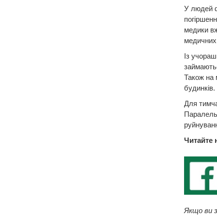
У людей ф
погіршенн
медики вж
медичних
Із учораш
займаютьс
Також на 
будинків.
Для тимча
Паралельн
руйнуван
Читайте 
Якщо ви з