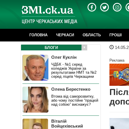
ГОЛОВНА
ЧЕРКАСИ
ОБЛАСТЬ
ГРОШІ
14.05.2
БЛОГИ
Олег Куклін
Реклама
ЧДБК - №1 серед
коледжів України за
результатами НМТ та №2
серед ліцеїв Черкащини
Олена Берестенко
Післ
Втома від саморозвитку,
доп
або чому постійне “працюй
над собою” виснажує?
Віталій
Войцехівський