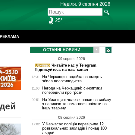
Неділя, 9 серпня 2026
25°
РЕКЛАМА
ОСТАННІ НОВИНИ
09 серпня 2026
Читайте нас у Telegram.
Підписуйтесь на наш канал
На Черкащині водійка на смерть
13:31
збила велосипедиста
Негода на Черкащині: синоптики
11:03
попередили про грози
На Уманщині чоловік напав на собаку
09:51
дей
з палицею та намагався наїхати на
іншу тварину
08 серпня 2026
У Черкасах поліція перевірила 12
17:02
розважальних закладів і понад 100
людей