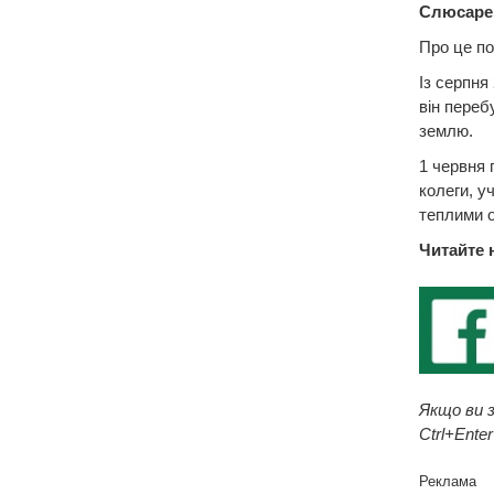
Слюсарен
Про це по
Із серпня
він переб
землю.
1 червня 
колеги, у
теплими 
Читайте 
Якщо ви з
Ctrl+Enter
Реклама