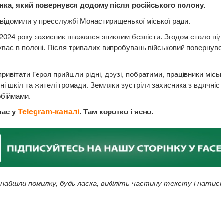
ка, який повернувся додому після російського полону.
відомили у пресслужбі Монастирищенької міської ради.
 2024 року захисник вважався зниклим безвісти. Згодом стало ві
уває в полоні. Після тривалих випробувань військовий повернув
привітати Героя прийшли рідні, друзі, побратими, працівники місь
чні шкіл та жителі громади. Земляки зустріли захисника з вдячніс
обіймами.
нас у
Telegram-каналі
. Там коротко і ясно.
найшли помилку, будь ласка, виділіть частину тексту і натис