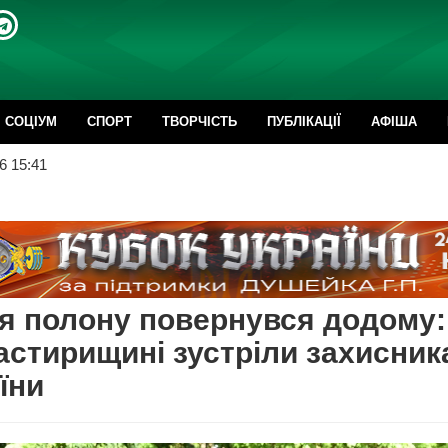
CОЦІУМ
СПОРТ
ТВОРЧІСТЬ
ПУБЛІКАЦІЇ
АФІША
6 15:41
я полону повернувся додому:
стирищині зустріли захисник
їни