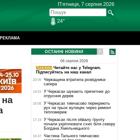
П'ятниця, 7 серпня 2026
24°
РЕКЛАМА
ОСТАННІ НОВИНИ
06 серпня 2026
Читайте нас у Telegram.
Підписуйтесь на наш канал
Черкащина втратила розвідника-
20:09
сапера
У Черкасах шукають причетних до
19:03
отруєння дерев
 на
У Черкасах тимчасово перекриють
18:08
а
рух на трьох вулицях через ремонт
тепломереж
У Черкасах після обвалу ґрунту
17:19
почали укріплювати схил біля скверу
Богдана Хмельницького
Частина Тального тимчасово
16:47