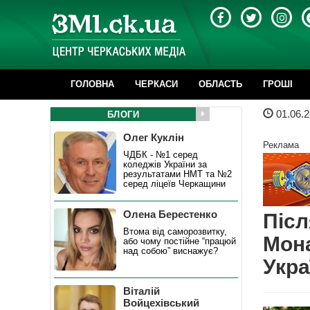
ГОЛОВНА
ЧЕРКАСИ
ОБЛАСТЬ
ГРОШІ
01.06.2
БЛОГИ
Олег Куклін
Реклама
ЧДБК - №1 серед
коледжів України за
результатами НМТ та №2
серед ліцеїв Черкащини
Олена Берестенко
Післ
Втома від саморозвитку,
Мона
або чому постійне “працюй
над собою” виснажує?
Укра
Віталій
Войцехівський