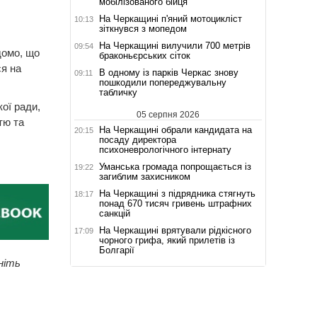
мобілізованого бійця
На Черкащині п'яний мотоцикліст
10:13
зіткнувся з мопедом
На Черкащині вилучили 700 метрів
09:54
домо, що
браконьєрських сіток
ся на
В одному із парків Черкас знову
09:11
пошкодили попереджувальну
табличку
кої ради,
05 серпня 2026
тю та
На Черкащині обрали кандидата на
20:15
посаду директора
психоневрологічного інтернату
Уманська громада попрощається із
19:22
загиблим захисником
На Черкащині з підрядника стягнуть
18:17
понад 670 тисяч гривень штрафних
санкцій
На Черкащині врятували рідкісного
17:09
чорного грифа, який прилетів із
Болгарії
ніть