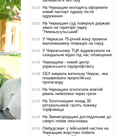
залишиться без газу
На Черкащині молодята оформили
16:22
новий паспорт одразу після
одруження
На Черкащині суд повернув державі
15:50
землі на території парку
"Нижньосульський"
У Черкасах 75-річній жінці провели
15:37
малоінвазивну операцію на серці
У Черкаському ТЦК відреагували на
14:42
скандальне відео під час оповіщення
Черкащина - новий центр
14:30
українського пауерліфтингу
СБУ викрила жительку Черкас, яка
13:06
поширювала проросійську
пропаганду
На Черкащині оголосили жовтий
12:43
рівень небезпеки через грози
На Золотоніщині понад 30
12:07
рятувальників гасять пожежу
торфовища
На Звенигородщині доглядальник до
11:59
смерті побив пенсіонера
Омбудсман: у військовій частині на
10:58
Черкащині жорстоко побили