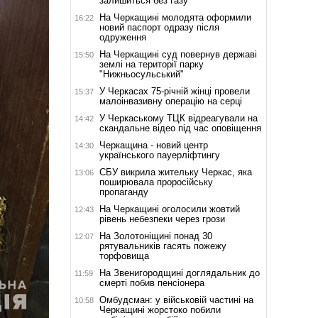
залишиться без газу
На Черкащині молодята оформили
16:22
новий паспорт одразу після
одруження
На Черкащині суд повернув державі
15:50
землі на території парку
"Нижньосульський"
У Черкасах 75-річній жінці провели
15:37
малоінвазивну операцію на серці
У Черкаському ТЦК відреагували на
14:42
скандальне відео під час оповіщення
Черкащина - новий центр
14:30
українського пауерліфтингу
СБУ викрила жительку Черкас, яка
13:06
поширювала проросійську
пропаганду
На Черкащині оголосили жовтий
12:43
рівень небезпеки через грози
На Золотоніщині понад 30
12:07
рятувальників гасять пожежу
торфовища
На Звенигородщині доглядальник до
11:59
смерті побив пенсіонера
Омбудсман: у військовій частині на
10:58
Черкащині жорстоко побили