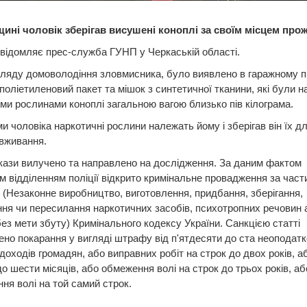
щині чоловік зберігав висушені коноплі за своїм місцем про
відомляє прес-служба ГУНП у Черкаській області.
гляду домоволодіння зловмисника, було виявлено в гаражному п
 поліетиленовий пакет та мішок з синтетичної тканини, які були н
и рослинами коноплі загальною вагою близько пів кілограма.
и чоловіка наркотичні рослини належать йому і зберігав він їх д
вживання.
кази вилучено та направлено на дослідження. За даним фактом
м відділенням поліції відкрито кримінальне провадження за част
9 (Незаконне виробництво, виготовлення, придбання, зберігання,
ня чи пересилання наркотичних засобів, психотропних речовин а
без мети збуту) Кримінального кодексу України. Санкцією статті
но покарання у вигляді штрафу від п'ятдесяти до ста неоподат
 доходів громадян, або виправних робіт на строк до двох років, 
до шести місяців, або обмеження волі на строк до трьох років, аб
ня волі на той самий строк.