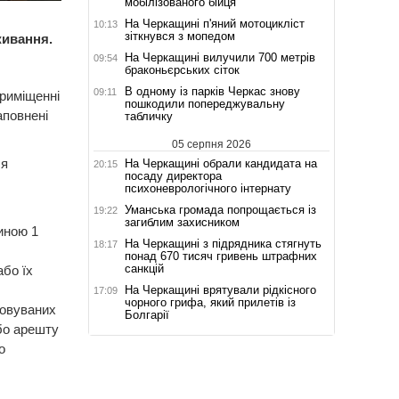
мобілізованого бійця
На Черкащині п'яний мотоцикліст
10:13
зіткнувся з мопедом
живання.
На Черкащині вилучили 700 метрів
09:54
браконьєрських сіток
В одному із парків Черкас знову
09:11
риміщенні
пошкодили попереджувальну
аповнені
табличку
05 серпня 2026
ля
На Черкащині обрали кандидата на
20:15
посаду директора
психоневрологічного інтернату
Уманська громада попрощається із
19:22
загиблим захисником
иною 1
На Черкащині з підрядника стягнуть
18:17
понад 670 тисяч гривень штрафних
санкцій
бо їх
На Черкащині врятували рідкісного
17:09
чорного грифа, який прилетів із
ковуваних
Болгарії
або арешту
о