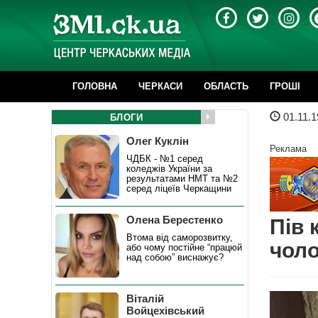
ГОЛОВНА
ЧЕРКАСИ
ОБЛАСТЬ
ГРОШІ
01.11.1
БЛОГИ
Олег Куклін
Реклама
ЧДБК - №1 серед
коледжів України за
результатами НМТ та №2
серед ліцеїв Черкащини
Олена Берестенко
Пів 
Втома від саморозвитку,
чоло
або чому постійне “працюй
над собою” виснажує?
Віталій
Войцехівський