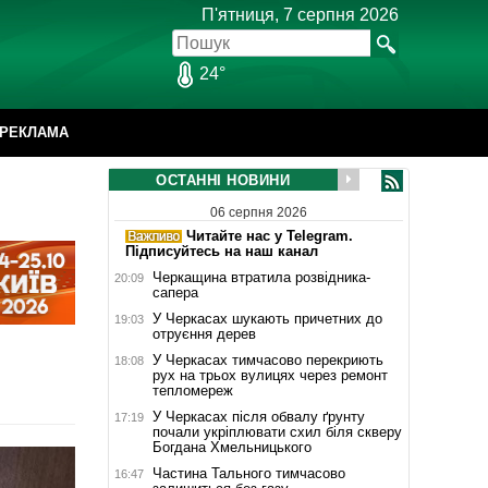
П'ятниця, 7 серпня 2026
24°
РЕКЛАМА
ОСТАННІ НОВИНИ
06 серпня 2026
Читайте нас у Telegram.
Підписуйтесь на наш канал
Черкащина втратила розвідника-
20:09
сапера
У Черкасах шукають причетних до
19:03
отруєння дерев
У Черкасах тимчасово перекриють
18:08
рух на трьох вулицях через ремонт
тепломереж
У Черкасах після обвалу ґрунту
17:19
почали укріплювати схил біля скверу
Богдана Хмельницького
Частина Тального тимчасово
16:47