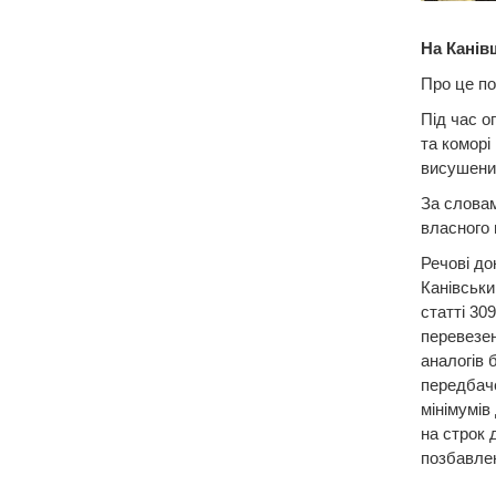
На Канів
Про це по
Під час о
та коморі
висушеним
За словам
власного 
Речові до
Канівськи
статті 30
перевезен
аналогів 
передбаче
мінімумів
на строк 
позбавлен