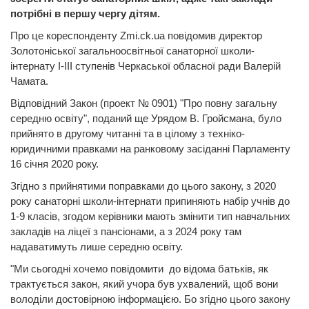
потрібні в першу чергу дітям.
Про це кореспонденту Zmi.ck.ua повідомив директор
Золотоніської загальноосвітньої санаторної школи-
інтернату І-ІІІ ступенів Черкаської обласної ради Валерій
Чамата.
Відповідний Закон (проект № 0901) "Про повну загальну
середню освіту", поданий ще Урядом В. Гройсмана, було
прийнято в другому читанні та в цілому з техніко-
юридичними правками на ранковому засіданні Парламенту
16 січня 2020 року.
Згідно з прийнятими поправками до цього закону, з 2020
року санаторні школи-інтернати припиняють набір учнів до
1-9 класів, згодом керівники мають змінити тип навчальних
закладів на ліцеї з пансіонами, а з 2024 року там
надаватимуть лише середню освіту.
"Ми сьогодні хочемо повідомити до відома батьків, як
трактується закон, який учора був ухвалений, щоб вони
володіли достовірною інформацією. Бо згідно цього закону