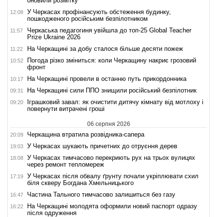
оновили розмітку
У Черкасах профінансують обстеження будинку,
12:08
пошкодженого російським безпілотником
Черкаська педагогиня увійшла до топ-25 Global Teacher
11:57
Prize Ukraine 2026
На Черкащині за добу сталося більше десяти пожеж
11:22
Погода різко зміниться: коли Черкащину накриє грозовий
10:52
фронт
На Черкащині провели в останню путь прикордонника
10:17
На Черкащині сили ППО знищили російський безпілотник
09:31
Іграшковий завал: як очистити дитячу кімнату від мотлоху і
09:20
повернути витрачені гроші
06 серпня 2026
Черкащина втратила розвідника-сапера
20:09
У Черкасах шукають причетних до отруєння дерев
19:03
У Черкасах тимчасово перекриють рух на трьох вулицях
18:08
через ремонт тепломереж
У Черкасах після обвалу ґрунту почали укріплювати схил
17:19
біля скверу Богдана Хмельницького
Частина Тального тимчасово залишиться без газу
16:47
На Черкащині молодята оформили новий паспорт одразу
16:22
після одруження