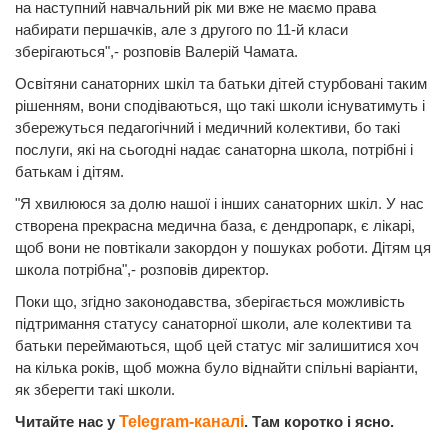
на наступний навчальний рік ми вже не маємо права
набирати першачків, але з другого по 11-й класи
зберігаються",- розповів Валерій Чамата.
Освітяни санаторних шкіл та батьки дітей стурбовані таким
рішенням, вони сподіваються, що такі школи існуватимуть і
збережуться педагогічний і медичний колективи, бо такі
послуги, які на сьогодні надає санаторна школа, потрібні і
батькам і дітям.
"Я хвилююся за долю нашої і інших санаторних шкіл. У нас
створена прекрасна медична база, є дендропарк, є лікарі,
щоб вони не повтікали закордон у пошуках роботи. Дітям ця
школа потрібна",- розповів директор.
Поки що, згідно законодавства, зберігається можливість
підтримання статусу санаторної школи, але колективи та
батьки переймаються, щоб цей статус міг залишитися хоч
на кілька років, щоб можна було віднайти спільні варіанти,
як зберегти такі школи.
Читайте нас у
Telegram-каналі
. Там коротко і ясно.