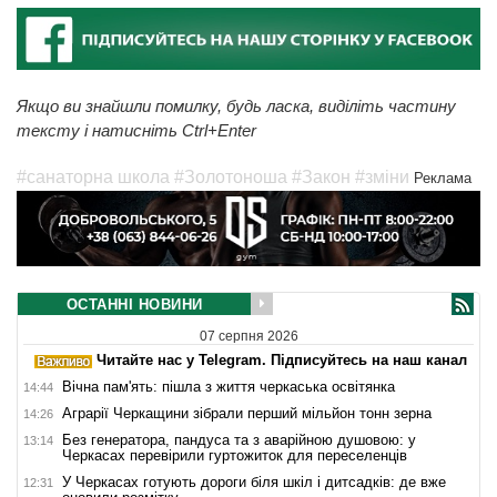
Якщо ви знайшли помилку, будь ласка, виділіть частину
тексту і натисніть Ctrl+Enter
#санаторна школа
#Золотоноша
#Закон
#зміни
Реклама
ОСТАННІ НОВИНИ
07 серпня 2026
Читайте нас у Telegram. Підписуйтесь на наш канал
Вічна пам'ять: пішла з життя черкаська освітянка
14:44
Аграрії Черкащини зібрали перший мільйон тонн зерна
14:26
Без генератора, пандуса та з аварійною душовою: у
13:14
Черкасах перевірили гуртожиток для переселенців
У Черкасах готують дороги біля шкіл і дитсадків: де вже
12:31