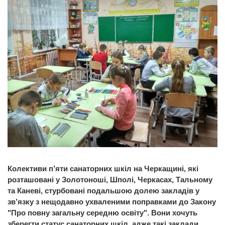
Колективи п’яти санаторних шкіл на Черкащині, які
розташовані у Золотоноші, Шполі, Черкасах, Тальному
та Каневі, стурбовані подальшою долею закладів у
зв’язку з нещодавно ухваленими поправками до Закону
"Про повну загальну середню освіту". Вони хочуть
зберегти статус санаторних шкіл, адже такі заклади