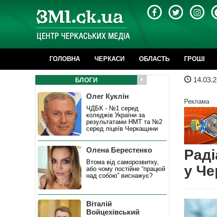
ГОЛОВНА
ЧЕРКАСИ
ОБЛАСТЬ
ГРОШІ
14.03.2
БЛОГИ
Олег Куклін
Реклама
ЧДБК - №1 серед
коледжів України за
результатами НМТ та №2
серед ліцеїв Черкащини
Олена Берестенко
Раді
Втома від саморозвитку,
у Че
або чому постійне “працюй
над собою” виснажує?
Віталій
Войцехівський