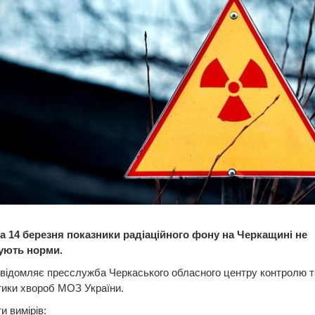
а 14 березня показники радіаційного фону на Черкащині не
ують норми.
відомляє пресслужба Черкаського обласного центру контролю т
тики хвороб МОЗ України.
и вимірів: