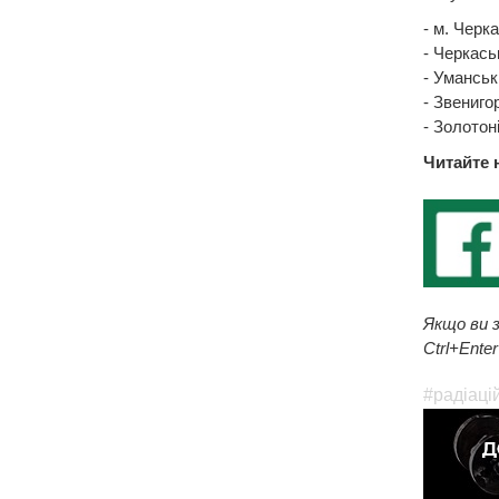
- м. Черка
- Черкась
- Уманськ
- Звениго
- Золотон
Читайте 
Якщо ви з
Ctrl+Enter
#радіаці