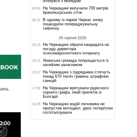
зіткнувся з мопедом
На Черкащині вилучили 700 метрів
09:54
браконьєрських сіток
В одному із парків Черкас знову
09:11
пошкодили попереджувальну
табличку
05 серпня 2026
На Черкащині обрали кандидата на
20:15
посаду директора
психоневрологічного інтернату
Уманська громада попрощається із
19:22
загиблим захисником
На Черкащині з підрядника стягнуть
18:17
понад 670 тисяч гривень штрафних
санкцій
На Черкащині врятували рідкісного
17:09
ніть
чорного грифа, який прилетів із
Болгарії
На Черкащині водій легковика не
16:38
пропустив мотоцикл: двох потерпілих
госпіталізували