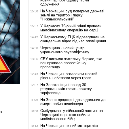
новий паспорт одразу після
одруження
На Черкащині суд повернув державі
15:50
землі на території парку
"Нижньосульський"
У Черкасах 75-річній жінці провели
15:37
малоінвазивну операцію на серці
У Черкаському ТЦК відреагували на
14:42
скандальне відео під час оповіщення
Черкащина - новий центр
14:30
українського пауерліфтингу
СБУ викрила жительку Черкас, яка
13:06
поширювала проросійську
пропаганду
На Черкащині оголосили жовтий
12:43
рівень небезпеки через грози
На Золотоніщині понад 30
12:07
рятувальників гасять пожежу
торфовища
На Звенигородщині доглядальник до
11:59
смерті побив пенсіонера
Омбудсман: у військовій частині на
10:58
а
Черкащині жорстоко побили
мобілізованого бійця
На Черкащині п'яний мотоцикліст
10:13