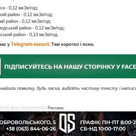
си - 0,12 мкЗв/год;
кий район - 0,12 мкЗв/год;
ий район - 0,12 мкЗв/год;
родський район - 0,12 мкЗв/год;
іський район - 0,13 мкЗв/год.
нас у
Telegram-каналі
. Там коротко і ясно.
найшли помилку, будь ласка, виділіть частину тексту і натис
йний фон
#показники
Реклама