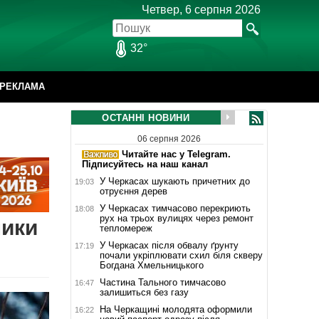
Четвер, 6 серпня 2026
32°
РЕКЛАМА
ОСТАННІ НОВИНИ
06 серпня 2026
Читайте нас у Telegram.
Підписуйтесь на наш канал
У Черкасах шукають причетних до
19:03
отруєння дерев
У Черкасах тимчасово перекриють
18:08
рух на трьох вулицях через ремонт
ники
тепломереж
У Черкасах після обвалу ґрунту
17:19
почали укріплювати схил біля скверу
Богдана Хмельницького
Частина Тального тимчасово
16:47
залишиться без газу
На Черкащині молодята оформили
16:22