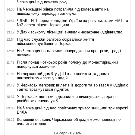
Черкащині від початку року
На Черкащині жінка потрапила під колеса авто на
14:58
пішохідному переході і загинула
ЧДБК - №1 серед коледжів України за результатами НМТ та
13:51
№2 серед ліцеїв Черкащини
У Дахнівському лісництві виявили незаконне будівництво
13:12
Під час служби раптово обірвалося життя
12:54
військовослужбовця з Черкас
На Черкащині оголосили попередження про грози, град і
12:01
шквали
Після понад чотирьох років полону до Монастирищини
11:41
повернувся захисник
На черкаській дамбі у ДТП з легковиком та двома
11:30
вантажівками загинув водій
У Черкасах легковик вилетів із дороги та врізався у будівлю
10:42
і авто: травмувався підліток
У Черкасах підлітки відмовилися виконувати завдання
10:37
російських спецслужб
На Черкащині під час повітряних тривог знищили три ворожі
09:33
БпЛА
Колишній очільник Черкаської облради може повноцінно
09:27
очолити інтернат
04 серпня 2026