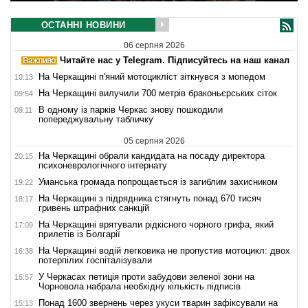
ОСТАННІ НОВИНИ
06 серпня 2026
Читайте нас у Telegram. Підписуйтесь на наш канал
На Черкащині п'яний мотоцикліст зіткнувся з мопедом
10:13
На Черкащині вилучили 700 метрів браконьєрських сіток
09:54
В одному із парків Черкас знову пошкодили
09:11
попереджувальну табличку
05 серпня 2026
На Черкащині обрали кандидата на посаду директора
20:15
психоневрологічного інтернату
Уманська громада попрощається із загиблим захисником
19:22
На Черкащині з підрядника стягнуть понад 670 тисяч
18:17
гривень штрафних санкцій
На Черкащині врятували рідкісного чорного грифа, який
17:09
прилетів із Болгарії
На Черкащині водій легковика не пропустив мотоцикл: двох
16:38
потерпілих госпіталізували
У Черкасах петиція проти забудови зеленої зони на
15:57
Чорновола набрала необхідну кількість підписів
Понад 1600 звернень через укуси тварин зафіксували на
15:13