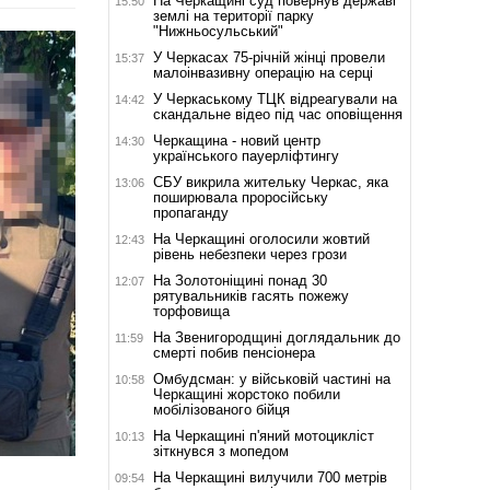
На Черкащині суд повернув державі
15:50
землі на території парку
"Нижньосульський"
У Черкасах 75-річній жінці провели
15:37
малоінвазивну операцію на серці
У Черкаському ТЦК відреагували на
14:42
скандальне відео під час оповіщення
Черкащина - новий центр
14:30
українського пауерліфтингу
СБУ викрила жительку Черкас, яка
13:06
поширювала проросійську
пропаганду
На Черкащині оголосили жовтий
12:43
рівень небезпеки через грози
На Золотоніщині понад 30
12:07
рятувальників гасять пожежу
торфовища
На Звенигородщині доглядальник до
11:59
смерті побив пенсіонера
Омбудсман: у військовій частині на
10:58
Черкащині жорстоко побили
мобілізованого бійця
На Черкащині п'яний мотоцикліст
10:13
зіткнувся з мопедом
На Черкащині вилучили 700 метрів
09:54