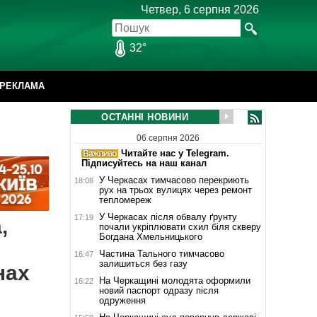
Четвер, 6 серпня 2026
32°
РЕКЛАМА
ОСТАННІ НОВИНИ
06 серпня 2026
Читайте нас у Telegram.
Підписуйтесь на наш канал
У Черкасах тимчасово перекриють
18:08
рух на трьох вулицях через ремонт
тепломереж
У Черкасах після обвалу ґрунту
17:19
,
почали укріплювати схил біля скверу
Богдана Хмельницького
Частина Тального тимчасово
16:47
залишиться без газу
нах
На Черкащині молодята оформили
16:22
новий паспорт одразу після
одруження