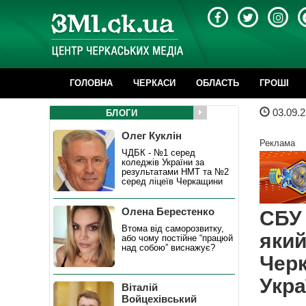
ГОЛОВНА
ЧЕРКАСИ
ОБЛАСТЬ
ГРОШІ
03.09.2
БЛОГИ
Олег Куклін
Реклама
ЧДБК - №1 серед
коледжів України за
результатами НМТ та №2
серед ліцеїв Черкащини
Олена Берестенко
СБУ 
Втома від саморозвитку,
який
або чому постійне “працюй
над собою” виснажує?
Черк
Укра
Віталій
Войцехівський