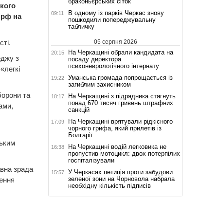
браконьєрських сіток
кого
В одному із парків Черкас знову
09:11
 рф на
пошкодили попереджувальну
табличку
05 серпня 2026
ті.
На Черкащині обрали кандидата на
20:15
еджу з
посаду директора
психоневрологічного інтернату
«легкі
Уманська громада попрощається із
19:22
загиблим захисником
орони та
На Черкащині з підрядника стягнуть
18:17
понад 670 тисяч гривень штрафних
ами,
санкцій
На Черкащині врятували рідкісного
17:09
чорного грифа, який прилетів із
Болгарії
ським
На Черкащині водій легковика не
16:38
пропустив мотоцикл: двох потерпілих
госпіталізували
авна зрада
У Черкасах петиція проти забудови
15:57
зеленої зони на Чорновола набрала
сення
необхідну кількість підписів