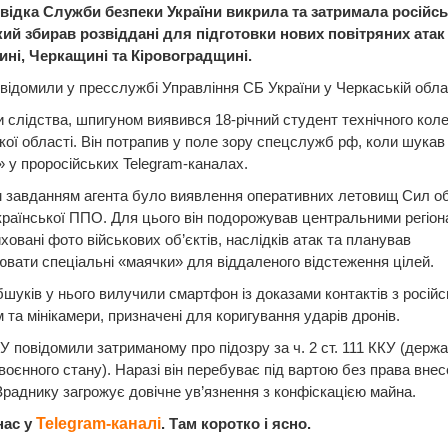
відка Служби безпеки України викрила та затримала російсь
який збирав розвіддані для підготовки нових повітряних атак
ні, Черкащині та Кіровоградщині.
відомили у пресслужбі Управління СБ України у Черкаській облас
 слідства, шпигуном виявився 18-річний студент технічного кол
ої області. Він потрапив у поле зору спецслужб рф, коли шукав 
» у проросійських Telegram-каналах.
 завданням агента було виявлення оперативних летовищ Сил об
країнської ППО. Для цього він подорожував центральними регіон
ховані фото військових об’єктів, наслідків атак та планував
вати спеціальні «маячки» для віддаленого відстеження цілей.
бшуків у нього вилучили смартфон із доказами контактів з росій
 та мінікамери, призначені для коригування ударів дронів.
У повідомили затриманому про підозру за ч. 2 ст. 111 ККУ (держ
воєнного стану). Наразі він перебуває під вартою без права вне
Зраднику загрожує довічне ув’язнення з конфіскацією майна.
нас у
Telegram-каналі
. Там коротко і ясно.