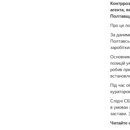
Контрроз
агента, 
Полтавщи
Про це по
За даними
Полтавськ
заробітки
Основним
позицій у
робив при
встановлю
Під час о
куратором
Слідчі СБ
в умовах 
застави. 
Читайте 