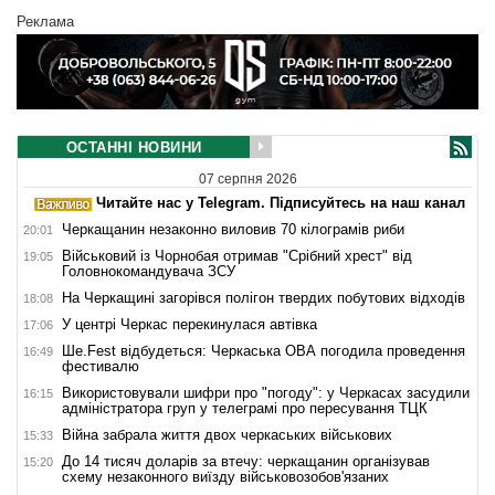
Реклама
ОСТАННІ НОВИНИ
07 серпня 2026
Читайте нас у Telegram. Підписуйтесь на наш канал
Черкащанин незаконно виловив 70 кілограмів риби
20:01
Військовий із Чорнобая отримав "Срібний хрест" від
19:05
Головнокомандувача ЗСУ
На Черкащині загорівся полігон твердих побутових відходів
18:08
У центрі Черкас перекинулася автівка
17:06
Ше.Fest відбудеться: Черкаська ОВА погодила проведення
16:49
фестивалю
Використовували шифри про "погоду": у Черкасах засудили
16:15
адміністратора груп у телеграмі про пересування ТЦК
Війна забрала життя двох черкаських військових
15:33
До 14 тисяч доларів за втечу: черкащанин організував
15:20
схему незаконного виїзду військовозобов'язаних