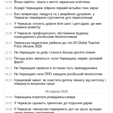
Вічна пам'ять: пішла з життя черкаська освітянка
14:44
Аграрії Черкащини зібрали перший мільйон тонн зерна
14:26
Без генератора, пандуса та з аварійною душовою: у
13:14
Черкасах перевірили гуртожиток для переселенців
У Черкасах готують дороги біля шкіл і дитсадків: де вже
12:31
оновили розмітку
У Черкасах профінансують обстеження будинку,
12:08
пошкодженого російським безпілотником
Черкаська педагогиня увійшла до топ-25 Global Teacher
11:57
Prize Ukraine 2026
На Черкащині за добу сталося більше десяти пожеж
11:22
Погода різко зміниться: коли Черкащину накриє грозовий
10:52
фронт
На Черкащині провели в останню путь прикордонника
10:17
На Черкащині сили ППО знищили російський безпілотник
09:31
Іграшковий завал: як очистити дитячу кімнату від мотлоху і
09:20
повернути витрачені гроші
06 серпня 2026
Черкащина втратила розвідника-сапера
20:09
У Черкасах шукають причетних до отруєння дерев
19:03
У Черкасах тимчасово перекриють рух на трьох вулицях
18:08
через ремонт тепломереж