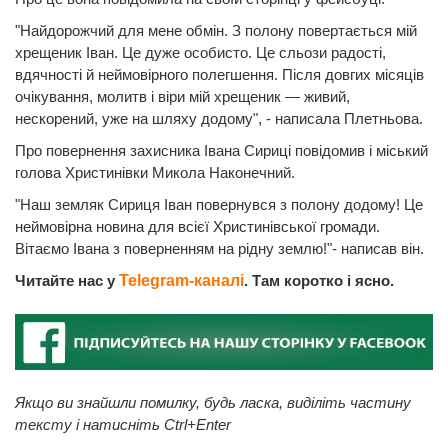
"Найдорожчий для мене обмін. З полону повертається мій
хрещеник Іван. Це дуже особисто. Це сльози радості,
вдячності й неймовірного полегшення. Після довгих місяців
очікування, молитв і віри мій хрещеник — живий,
нескорений, уже на шляху додому", - написала Плетньова.
Про повернення захисника Івана Сириці повідомив і міський
голова Христинівки Микола Наконечний.
"Наш земляк Сириця Іван повернувся з полону додому! Це
неймовірна новина для всієї Христинівської громади.
Вітаємо Івана з поверненням на рідну землю!"- написав він.
Читайте нас у
Telegram-каналі
. Там коротко і ясно.
Якщо ви знайшли помилку, будь ласка, виділіть частину
тексту і натисніть Ctrl+Enter