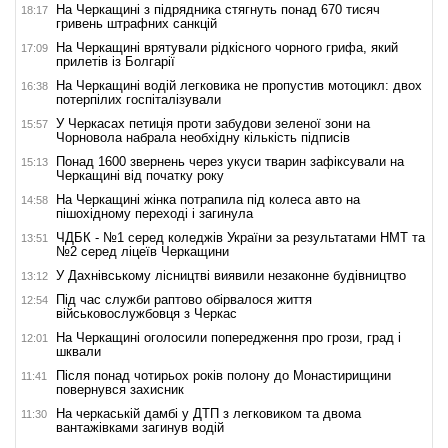
На Черкащині з підрядника стягнуть понад 670 тисяч
18:17
гривень штрафних санкцій
На Черкащині врятували рідкісного чорного грифа, який
17:09
прилетів із Болгарії
На Черкащині водій легковика не пропустив мотоцикл: двох
16:38
потерпілих госпіталізували
У Черкасах петиція проти забудови зеленої зони на
15:57
Чорновола набрала необхідну кількість підписів
Понад 1600 звернень через укуси тварин зафіксували на
15:13
Черкащині від початку року
На Черкащині жінка потрапила під колеса авто на
14:58
пішохідному переході і загинула
ЧДБК - №1 серед коледжів України за результатами НМТ та
13:51
№2 серед ліцеїв Черкащини
У Дахнівському лісництві виявили незаконне будівництво
13:12
Під час служби раптово обірвалося життя
12:54
військовослужбовця з Черкас
На Черкащині оголосили попередження про грози, град і
12:01
шквали
Після понад чотирьох років полону до Монастирищини
11:41
повернувся захисник
На черкаській дамбі у ДТП з легковиком та двома
11:30
вантажівками загинув водій