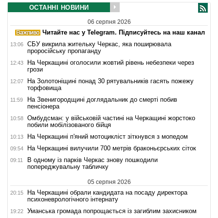
ОСТАННІ НОВИНИ
06 серпня 2026
Читайте нас у Telegram. Підписуйтесь на наш канал
СБУ викрила жительку Черкас, яка поширювала
13:06
проросійську пропаганду
На Черкащині оголосили жовтий рівень небезпеки через
12:43
грози
На Золотоніщині понад 30 рятувальників гасять пожежу
12:07
торфовища
На Звенигородщині доглядальник до смерті побив
11:59
пенсіонера
Омбудсман: у військовій частині на Черкащині жорстоко
10:58
побили мобілізованого бійця
На Черкащині п'яний мотоцикліст зіткнувся з мопедом
10:13
На Черкащині вилучили 700 метрів браконьєрських сіток
09:54
В одному із парків Черкас знову пошкодили
09:11
попереджувальну табличку
05 серпня 2026
На Черкащині обрали кандидата на посаду директора
20:15
психоневрологічного інтернату
Уманська громада попрощається із загиблим захисником
19:22