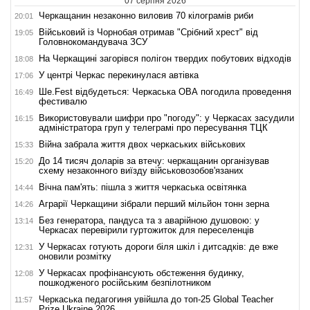
07 серпня 2026
Черкащанин незаконно виловив 70 кілограмів риби
20:01
Військовий із Чорнобая отримав "Срібний хрест" від
19:05
Головнокомандувача ЗСУ
На Черкащині загорівся полігон твердих побутових відходів
18:08
У центрі Черкас перекинулася автівка
17:06
Ше.Fest відбудеться: Черкаська ОВА погодила проведення
16:49
фестивалю
Використовували шифри про "погоду": у Черкасах засудили
16:15
адміністратора груп у телеграмі про пересування ТЦК
Війна забрала життя двох черкаських військових
15:33
До 14 тисяч доларів за втечу: черкащанин організував
15:20
схему незаконного виїзду військовозобов'язаних
Вічна пам'ять: пішла з життя черкаська освітянка
14:44
Аграрії Черкащини зібрали перший мільйон тонн зерна
14:26
Без генератора, пандуса та з аварійною душовою: у
13:14
Черкасах перевірили гуртожиток для переселенців
У Черкасах готують дороги біля шкіл і дитсадків: де вже
12:31
оновили розмітку
У Черкасах профінансують обстеження будинку,
12:08
пошкодженого російським безпілотником
Черкаська педагогиня увійшла до топ-25 Global Teacher
11:57
Prize Ukraine 2026