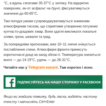
°C, а вдень сягатиме 35-37°C у затінку. На відкритих
поверхнях, як-от асфальт чи ґрунт, фіксуватимуться
значення до 60-65°C.
Такі погодні умови супроводжуватимуться зниженим
атмосферним тиском, що сприятиме утворенню потужних
купчасто-дощових хмар. Вони здатні викликати локальні
зливи, грози, шквали та град.
За попередніми прогнозами, вже 10–11 липня очікується
послаблення спеки. Атмосферні фронти принесуть
короткочасні дощі на захід області. Температура знизиться:
вночі — до 14-19°C, удень — до 26-31°C.
Читайте нас у
Telegram-каналі
. Там коротко і ясно.
Якщо ви знайшли помилку, будь ласка, виділіть частину
тексту і натисніть Ctrl+Enter