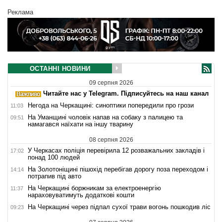
Реклама
ОСТАННІ НОВИНИ
09 серпня 2026
Читайте нас у Telegram. Підписуйтесь на наш канал
Негода на Черкащині: синоптики попередили про грози
11:03
На Уманщині чоловік напав на собаку з палицею та
09:51
намагався наїхати на іншу тварину
08 серпня 2026
У Черкасах поліція перевірила 12 розважальних закладів і
17:02
понад 100 людей
На Золотоніщині пішохід перебігав дорогу поза переходом і
14:14
потрапив під авто
На Черкащині боржникам за електроенергію
11:37
нараховуватимуть додаткові кошти
На Черкащині через підпал сухої трави вогонь пошкодив ліс
09:23