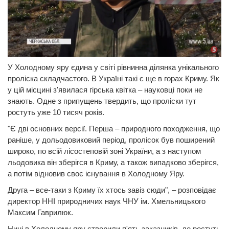
У Холодному яру єдина у світі рівнинна ділянка унікального
проліска складчастого. В Україні такі є ще в горах Криму. Як
у цій місцині з'явилася гірська квітка – науковці поки не
знають. Одне з припущень твердить, що проліски тут
ростуть уже 10 тисяч років.
"Є дві основних версії. Перша – природного походження, що
раніше, у дольодовиковий період, пролісок був поширений
широко, по всій лісостеповій зоні України, а з наступом
льодовика він зберігся в Криму, а також випадково зберігся,
а потім відновив своє існування в Холодному Яру.
Друга – все-таки з Криму їх хтось завіз сюди", – розповідає
директор ННІ природничих наук ЧНУ ім. Хмельницького
Максим Гаврилюк.
Нині в Холодному яру створили п'ять заказників, де ростуть