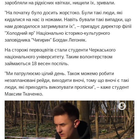
заробляли на рідкісних квітках, нищили їх, зривали.
"На початку було досить жорстоко. Були такі люди, які
кидалися на нас із ножами. Навіть бували такі випадки, що
нам доводилося затримувати їх", – пригадує директор філії
"Холодний яр" Національно історико-культурного
заповідника "Чигирин" Богдан Легоняк.
На сторожі первоцвітів стали студенти Черкаського
національного університету. Таким волонтерством
займаються 18 весен поспіль.
"Ми патрулюємо цілий день. Також можемо робити
незаплановані рейди, виходити вночі, тому що вночі є такі
люди, які приходять викопувати проліски", – каже студент
Максим Ткаченко.