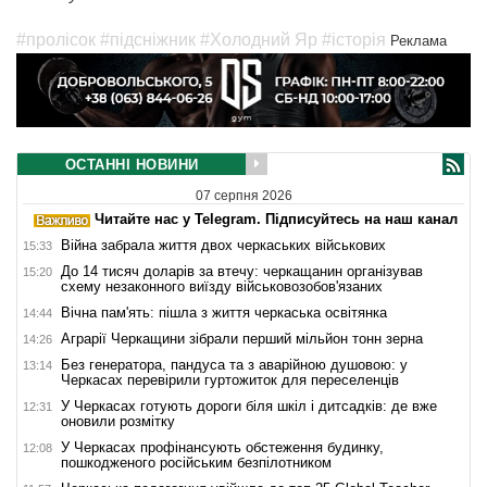
#пролісок
#підсніжник
#Холодний Яр
#історія
Реклама
ОСТАННІ НОВИНИ
07 серпня 2026
Читайте нас у Telegram. Підписуйтесь на наш канал
Війна забрала життя двох черкаських військових
15:33
До 14 тисяч доларів за втечу: черкащанин організував
15:20
схему незаконного виїзду військовозобов'язаних
Вічна пам'ять: пішла з життя черкаська освітянка
14:44
Аграрії Черкащини зібрали перший мільйон тонн зерна
14:26
Без генератора, пандуса та з аварійною душовою: у
13:14
Черкасах перевірили гуртожиток для переселенців
У Черкасах готують дороги біля шкіл і дитсадків: де вже
12:31
оновили розмітку
У Черкасах профінансують обстеження будинку,
12:08
пошкодженого російським безпілотником