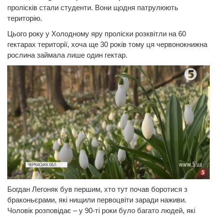
пролісків стали студенти. Вони щодня патрулюють
територію.
Цього року у Холодному яру проліски розквітли на 60
гектарах території, хоча ще 30 років тому ця червонокнижна
рослина займала лише один гектар.
Богдан Легоняк був першим, хто тут почав боротися з
браконьєрами, які нищили первоцвіти заради наживи.
Чоловік розповідає – у 90-ті роки було багато людей, які