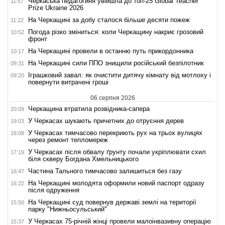
Черкаська педагогиня увійшла до топ-25 Global Teacher
11:57
Prize Ukraine 2026
На Черкащині за добу сталося більше десяти пожеж
11:22
Погода різко зміниться: коли Черкащину накриє грозовий
10:52
фронт
На Черкащині провели в останню путь прикордонника
10:17
На Черкащині сили ППО знищили російський безпілотник
09:31
Іграшковий завал: як очистити дитячу кімнату від мотлоху і
09:20
повернути витрачені гроші
06 серпня 2026
Черкащина втратила розвідника-сапера
20:09
У Черкасах шукають причетних до отруєння дерев
19:03
У Черкасах тимчасово перекриють рух на трьох вулицях
18:08
через ремонт тепломереж
У Черкасах після обвалу ґрунту почали укріплювати схил
17:19
біля скверу Богдана Хмельницького
Частина Тального тимчасово залишиться без газу
16:47
На Черкащині молодята оформили новий паспорт одразу
16:22
після одруження
На Черкащині суд повернув державі землі на території
15:50
парку "Нижньосульський"
У Черкасах 75-річній жінці провели малоінвазивну операцію
15:37