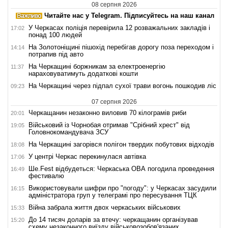
08 серпня 2026
Читайте нас у Telegram. Підписуйтесь на наш канал
У Черкасах поліція перевірила 12 розважальних закладів і
17:02
понад 100 людей
На Золотоніщині пішохід перебігав дорогу поза переходом і
14:14
потрапив під авто
На Черкащині боржникам за електроенергію
11:37
нараховуватимуть додаткові кошти
На Черкащині через підпал сухої трави вогонь пошкодив ліс
09:23
07 серпня 2026
Черкащанин незаконно виловив 70 кілограмів риби
20:01
Військовий із Чорнобая отримав "Срібний хрест" від
19:05
Головнокомандувача ЗСУ
На Черкащині загорівся полігон твердих побутових відходів
18:08
У центрі Черкас перекинулася автівка
17:06
Ше.Fest відбудеться: Черкаська ОВА погодила проведення
16:49
фестивалю
Використовували шифри про "погоду": у Черкасах засудили
16:15
адміністратора груп у телеграмі про пересування ТЦК
Війна забрала життя двох черкаських військових
15:33
До 14 тисяч доларів за втечу: черкащанин організував
15:20
схему незаконного виїзду військовозобов'язаних