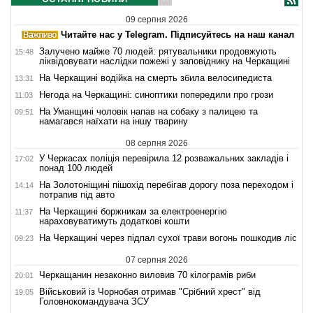
09 серпня 2026
Читайте нас у Telegram. Підписуйтесь на наш канал
Залучено майже 70 людей: рятувальники продовжують
15:48
ліквідовувати наслідки пожежі у заповіднику на Черкащині
На Черкащині водійка на смерть збила велосипедиста
13:31
Негода на Черкащині: синоптики попередили про грози
11:03
На Уманщині чоловік напав на собаку з палицею та
09:51
намагався наїхати на іншу тварину
08 серпня 2026
У Черкасах поліція перевірила 12 розважальних закладів і
17:02
понад 100 людей
На Золотоніщині пішохід перебігав дорогу поза переходом і
14:14
потрапив під авто
На Черкащині боржникам за електроенергію
11:37
нараховуватимуть додаткові кошти
На Черкащині через підпал сухої трави вогонь пошкодив ліс
09:23
07 серпня 2026
Черкащанин незаконно виловив 70 кілограмів риби
20:01
Військовий із Чорнобая отримав "Срібний хрест" від
19:05
Головнокомандувача ЗСУ