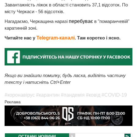
Завантажність ліжок в області становить 37,1 відсоток. По
місту Черкаси - 56 відсотків.
Нагадаємо, Черкащина наразі
перебуває
в "помаранчевій"
каратинній зоні.
Читайте нас у
Telegram-каналі
. Там коротко і ясно.
Якщо ви знайшли помилку, будь ласка, виділіть частину
тексту і натисніть Ctrl+Enter
#коронавірус
#карантин
#пандемія
#ковід
#COVID-19
Реклама
ОСТАННІ НОВИНИ