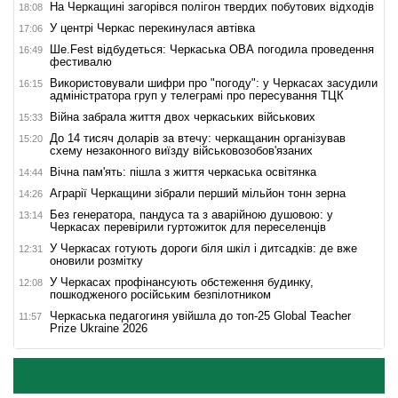
На Черкащині загорівся полігон твердих побутових відходів
18:08
У центрі Черкас перекинулася автівка
17:06
Ше.Fest відбудеться: Черкаська ОВА погодила проведення
16:49
фестивалю
Використовували шифри про "погоду": у Черкасах засудили
16:15
адміністратора груп у телеграмі про пересування ТЦК
Війна забрала життя двох черкаських військових
15:33
До 14 тисяч доларів за втечу: черкащанин організував
15:20
схему незаконного виїзду військовозобов'язаних
Вічна пам'ять: пішла з життя черкаська освітянка
14:44
Аграрії Черкащини зібрали перший мільйон тонн зерна
14:26
Без генератора, пандуса та з аварійною душовою: у
13:14
Черкасах перевірили гуртожиток для переселенців
У Черкасах готують дороги біля шкіл і дитсадків: де вже
12:31
оновили розмітку
У Черкасах профінансують обстеження будинку,
12:08
пошкодженого російським безпілотником
Черкаська педагогиня увійшла до топ-25 Global Teacher
11:57
Prize Ukraine 2026