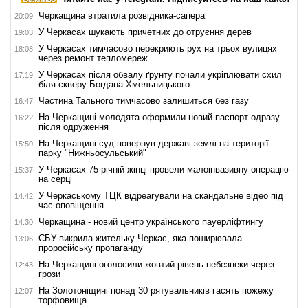
Черкащина втратила розвідника-сапера
20:09
У Черкасах шукають причетних до отруєння дерев
19:03
У Черкасах тимчасово перекриють рух на трьох вулицях
18:08
через ремонт тепломереж
У Черкасах після обвалу ґрунту почали укріплювати схил
17:19
біля скверу Богдана Хмельницького
Частина Тального тимчасово залишиться без газу
16:47
На Черкащині молодята оформили новий паспорт одразу
16:22
після одруження
На Черкащині суд повернув державі землі на території
15:50
парку "Нижньосульський"
У Черкасах 75-річній жінці провели малоінвазивну операцію
15:37
на серці
У Черкаському ТЦК відреагували на скандальне відео під
14:42
час оповіщення
Черкащина - новий центр українського пауерліфтингу
14:30
СБУ викрила жительку Черкас, яка поширювала
13:06
проросійську пропаганду
На Черкащині оголосили жовтий рівень небезпеки через
12:43
грози
На Золотоніщині понад 30 рятувальників гасять пожежу
12:07
торфовища