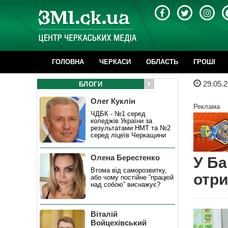
ГОЛОВНА
ЧЕРКАСИ
ОБЛАСТЬ
ГРОШІ
29.05.2
БЛОГИ
Олег Куклін
Реклама
ЧДБК - №1 серед
коледжів України за
результатами НМТ та №2
серед ліцеїв Черкащини
Олена Берестенко
У Ба
Втома від саморозвитку,
отри
або чому постійне “працюй
над собою” виснажує?
Віталій
Войцехівський