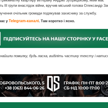
трикімнатну квартиру ветерану Андрію Зубрицькому, який має
сть III групи внаслідок війни, вручив міський голова Олександр З
ручення очільник громади подякував захиснику за службу.
нас у
Telegram-каналі
. Там коротко і ясно.
найшли помилку, будь ласка, виділіть частину тексту і натис