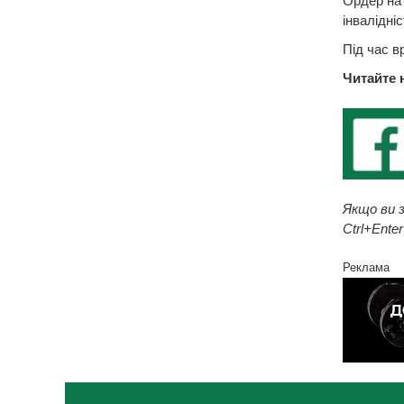
Ордер на 
інвалідні
Під час в
Читайте 
Якщо ви з
Ctrl+Enter
Реклама