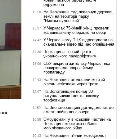
новий паспорт одразу після
одруження
На Черкащині суд повернув державі
15:50
землі на території парку
"Нижньосульський"
У Черкасах 75-річній жінці провели
15:37
малоінвазивну операцію на серці
У Черкаському ТЦК відреагували на
14:42
скандальне відео під час оповіщення
Черкащина - новий центр
14:30
українського пауерліфтингу
СБУ викрила жительку Черкас, яка
13:06
поширювала проросійську
пропаганду
На Черкащині оголосили жовтий
12:43
рівень небезпеки через грози
На Золотоніщині понад 30
12:07
рятувальників гасять пожежу
торфовища
На Звенигородщині доглядальник до
11:59
смерті побив пенсіонера
ові
Омбудсман: у військовій частині на
10:58
Черкащині жорстоко побили
мобілізованого бійця
На Черкащині п'яний мотоцикліст
10:13