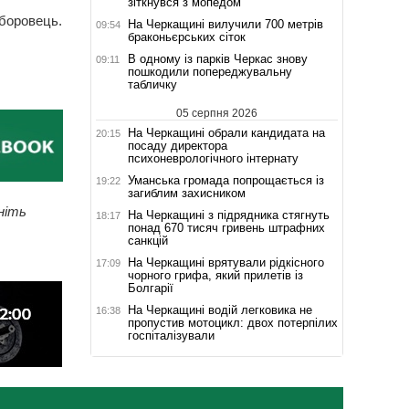
зіткнувся з мопедом
аборовець.
На Черкащині вилучили 700 метрів
09:54
браконьєрських сіток
В одному із парків Черкас знову
09:11
пошкодили попереджувальну
табличку
05 серпня 2026
На Черкащині обрали кандидата на
20:15
посаду директора
психоневрологічного інтернату
Уманська громада попрощається із
19:22
загиблим захисником
ніть
На Черкащині з підрядника стягнуть
18:17
понад 670 тисяч гривень штрафних
санкцій
На Черкащині врятували рідкісного
17:09
чорного грифа, який прилетів із
Болгарії
На Черкащині водій легковика не
16:38
пропустив мотоцикл: двох потерпілих
госпіталізували