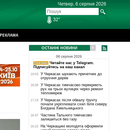
Четвер, 6 серпня 2026
32°
РЕКЛАМА
ОСТАННІ НОВИНИ
06 серпня 2026
Читайте нас у Telegram.
Підписуйтесь на наш канал
У Черкасах шукають причетних до
19:03
отруєння дерев
У Черкасах тимчасово перекриють
18:08
рух на трьох вулицях через ремонт
тепломереж
У Черкасах після обвалу ґрунту
17:19
почали укріплювати схил біля скверу
Богдана Хмельницького
Частина Тального тимчасово
16:47
залишиться без газу
На Черкащині молодята оформили
16:22