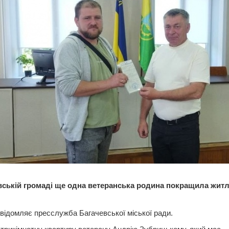
вській громаді ще одна ветеранська родина покращила житл
відомляє пресслужба Багачевської міської ради.