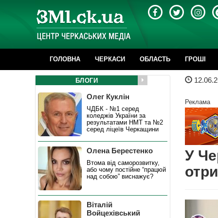
ГОЛОВНА
ЧЕРКАСИ
ОБЛАСТЬ
ГРОШІ
12.06.2
БЛОГИ
Олег Куклін
Реклама
ЧДБК - №1 серед
коледжів України за
результатами НМТ та №2
серед ліцеїв Черкащини
Олена Берестенко
У Че
Втома від саморозвитку,
отр
або чому постійне “працюй
над собою” виснажує?
Віталій
Войцехівський