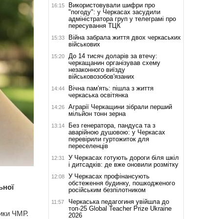
Використовували шифри про
16:15
"погоду": у Черкасах засудили
адміністратора груп у телеграмі про
пересування ТЦК
Війна забрала життя двох черкаських
15:33
військових
До 14 тисяч доларів за втечу:
15:20
черкащанин організував схему
незаконного виїзду
військовозобов'язаних
Вічна пам'ять: пішла з життя
14:44
черкаська освітянка
Аграрії Черкащини зібрали перший
14:26
мільйон тонн зерна
Без генератора, пандуса та з
13:14
аварійною душовою: у Черкасах
перевірили гуртожиток для
переселенців
У Черкасах готують дороги біля шкіл
12:31
і дитсадків: де вже оновили розмітку
У Черкасах профінансують
12:08
обстеження будинку, пошкодженого
ьної
російським безпілотником
Черкаська педагогиня увійшла до
11:57
топ-25 Global Teacher Prize Ukraine
ики ЧМР.
2026