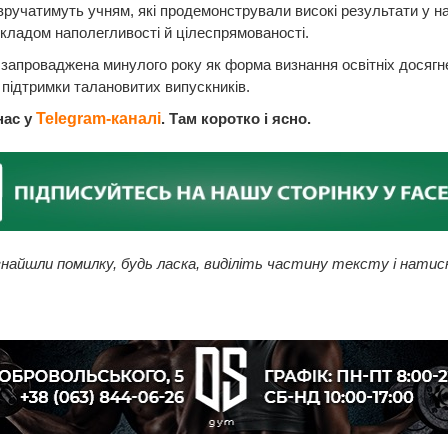
вручатимуть учням, які продемонстрували високі результати у на
кладом наполегливості й цілеспрямованості.
запроваджена минулого року як форма визнання освітніх досягн
 підтримки талановитих випускників.
нас у
Telegram-каналі
. Там коротко і ясно.
найшли помилку, будь ласка, виділіть частину тексту і натис