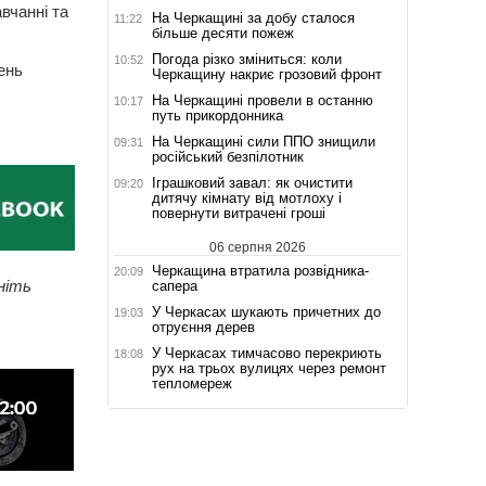
вчанні та
На Черкащині за добу сталося
11:22
більше десяти пожеж
Погода різко зміниться: коли
10:52
ень
Черкащину накриє грозовий фронт
На Черкащині провели в останню
10:17
путь прикордонника
На Черкащині сили ППО знищили
09:31
російський безпілотник
Іграшковий завал: як очистити
09:20
дитячу кімнату від мотлоху і
повернути витрачені гроші
06 серпня 2026
Черкащина втратила розвідника-
20:09
ніть
сапера
У Черкасах шукають причетних до
19:03
отруєння дерев
У Черкасах тимчасово перекриють
18:08
рух на трьох вулицях через ремонт
тепломереж