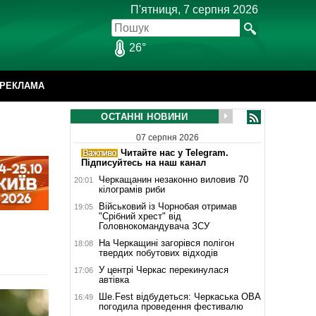
П'ятниця, 7 серпня 2026
26°
РЕКЛАМА
ОСТАННІ НОВИНИ
07 серпня 2026
Читайте нас у Telegram.
Підписуйтесь на наш канал
Черкащанин незаконно виловив 70
20:01
кілограмів риби
Військовий із Чорнобая отримав
19:05
"Срібний хрест" від
Головнокомандувача ЗСУ
На Черкащині загорівся полігон
18:08
твердих побутових відходів
У центрі Черкас перекинулася
17:06
автівка
Ше.Fest відбудеться: Черкаська ОВА
16:49
погодила проведення фестивалю