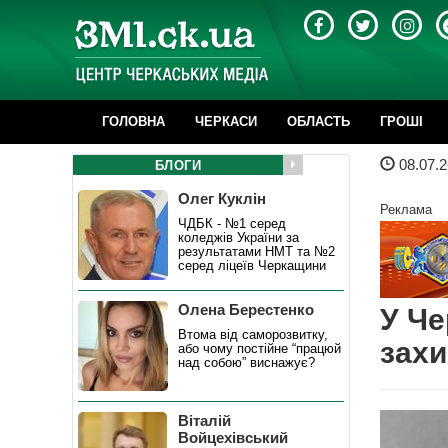
ГОЛОВНА
ЧЕРКАСИ
ОБЛАСТЬ
ГРОШІ
08.07.2
БЛОГИ
Олег Куклін
Реклама
ЧДБК - №1 серед
коледжів України за
результатами НМТ та №2
серед ліцеїв Черкащини
Олена Берестенко
У Че
Втома від саморозвитку,
захи
або чому постійне “працюй
над собою” виснажує?
Віталій
Войцехівський