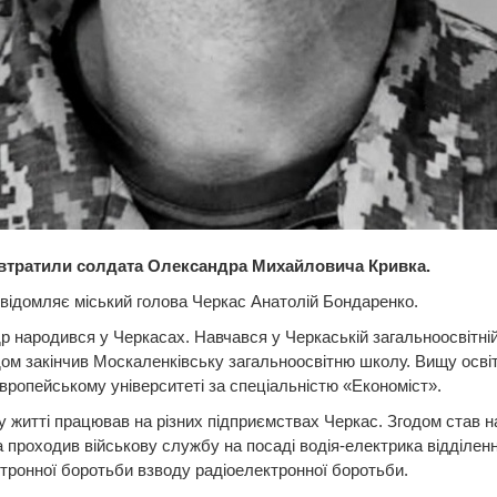
втратили солдата Олександра Михайловича Кривка.
відомляє міський голова Черкас Анатолій Бондаренко.
 народився у Черкасах. Навчався у Черкаській загальноосвітні
ом закінчив Москаленківську загальноосвітню школу. Вищу осві
вропейському університеті за спеціальністю «Економіст».
 житті працював на різних підприємствах Черкас. Згодом став н
а проходив військову службу на посаді водія-електрика відділен
тронної боротьби взводу радіоелектронної боротьби.