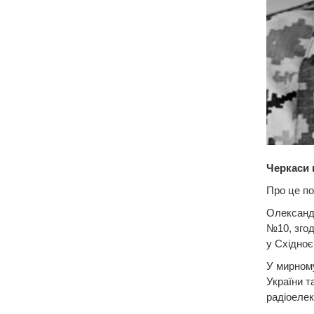
Черкаси 
Про це по
Олександр
№10, згод
у Східноє
У мирному
України т
радіоелек