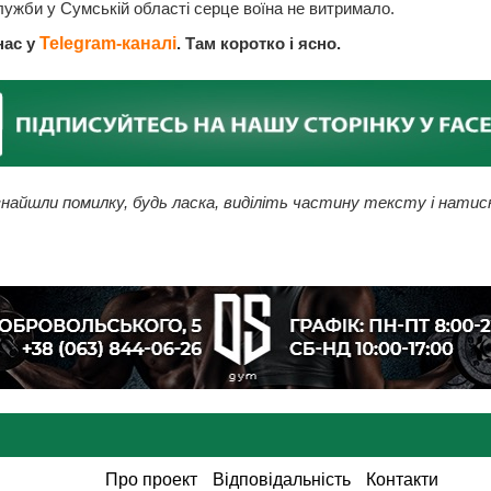
лужби у Сумській області серце воїна не витримало.
нас у
Telegram-каналі
. Там коротко і ясно.
найшли помилку, будь ласка, виділіть частину тексту і натис
Про проект
Відповідальність
Контакти