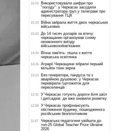
Використовували шифри про
16:15
"погоду": у Черкасах засудили
адміністратора груп у телеграмі про
пересування ТЦК
Війна забрала життя двох черкаських
15:33
військових
До 14 тисяч доларів за втечу:
15:20
черкащанин організував схему
незаконного виїзду
військовозобов'язаних
Вічна пам'ять: пішла з життя
14:44
черкаська освітянка
Аграрії Черкащини зібрали перший
14:26
мільйон тонн зерна
Без генератора, пандуса та з
13:14
аварійною душовою: у Черкасах
перевірили гуртожиток для
переселенців
У Черкасах готують дороги біля шкіл
12:31
і дитсадків: де вже оновили розмітку
У Черкасах профінансують
12:08
обстеження будинку, пошкодженого
російським безпілотником
Черкаська педагогиня увійшла до
11:57
топ-25 Global Teacher Prize Ukraine
2026