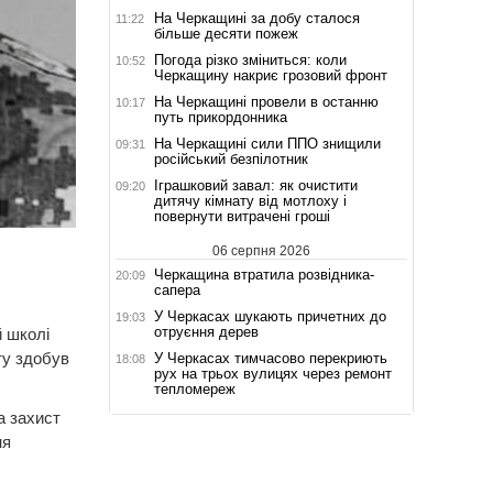
На Черкащині за добу сталося
11:22
більше десяти пожеж
Погода різко зміниться: коли
10:52
Черкащину накриє грозовий фронт
На Черкащині провели в останню
10:17
путь прикордонника
На Черкащині сили ППО знищили
09:31
російський безпілотник
Іграшковий завал: як очистити
09:20
дитячу кімнату від мотлоху і
повернути витрачені гроші
06 серпня 2026
Черкащина втратила розвідника-
20:09
сапера
У Черкасах шукають причетних до
19:03
отруєння дерев
й школі
ту здобув
У Черкасах тимчасово перекриють
18:08
рух на трьох вулицях через ремонт
тепломереж
а захист
ня