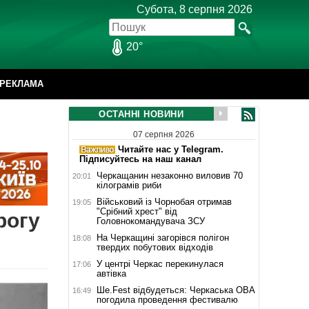
Субота, 8 серпня 2026
20°
РЕКЛАМА
ОСТАННІ НОВИНИ
07 серпня 2026
Читайте нас у Telegram.
Підписуйтесь на наш канал
Черкащанин незаконно виловив 70
20:01
кілограмів риби
Військовий із Чорнобая отримав
19:05
"Срібний хрест" від
рогу
Головнокомандувача ЗСУ
На Черкащині загорівся полігон
18:08
твердих побутових відходів
У центрі Черкас перекинулася
17:06
автівка
Ше.Fest відбудеться: Черкаська ОВА
16:49
погодила проведення фестивалю