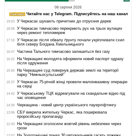
06 серпня 2026
Читайте нас у Telegram. Підписуйтесь на наш канал
У Черкасах шукають причетних до отруєння дерев
19:03
У Черкасах тимчасово перекриють рух на трьох вулицях
18:08
через ремонт тепломереж
У Черкасах після обвалу ґрунту почали укріплювати схил
17:19
біля скверу Богдана Хмельницького
Частина Тального тимчасово залишиться без газу
16:47
На Черкащині молодята оформили новий паспорт одразу
16:22
після одруження
На Черкащині суд повернув державі землі на території
15:50
парку "Нижньосульський"
У Черкасах 75-річній жінці провели малоінвазивну операцію
15:37
на серці
У Черкаському ТЦК відреагували на скандальне відео під
14:42
час оповіщення
Черкащина - новий центр українського пауерліфтингу
14:30
СБУ викрила жительку Черкас, яка поширювала
13:06
проросійську пропаганду
На Черкащині оголосили жовтий рівень небезпеки через
12:43
грози
На Золотоніщині понад 30 рятувальників гасять пожежу
12:07