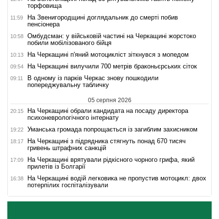
торфовища
На Звенигородщині доглядальник до смерті побив
11:59
пенсіонера
Омбудсман: у військовій частині на Черкащині жорстоко
10:58
побили мобілізованого бійця
На Черкащині п'яний мотоцикліст зіткнувся з мопедом
10:13
На Черкащині вилучили 700 метрів браконьєрських сіток
09:54
В одному із парків Черкас знову пошкодили
09:11
попереджувальну табличку
05 серпня 2026
На Черкащині обрали кандидата на посаду директора
20:15
психоневрологічного інтернату
Уманська громада попрощається із загиблим захисником
19:22
На Черкащині з підрядника стягнуть понад 670 тисяч
18:17
гривень штрафних санкцій
На Черкащині врятували рідкісного чорного грифа, який
17:09
прилетів із Болгарії
На Черкащині водій легковика не пропустив мотоцикл: двох
16:38
потерпілих госпіталізували