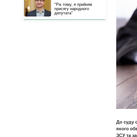
"Рік тому, я прийняв
присягу народного
депутата"
До суду 
якого об
ЗСУ та за