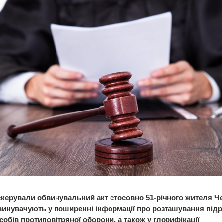
скерували обвинувальний акт стосовно 51-річного жителя Че
винувачують у поширенні інформації про розташування підр
собів протиповітряної оборони, а також у глорифікації