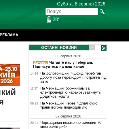
Субота, 8 серпня 2026
28°
РЕКЛАМА
ОСТАННІ НОВИНИ
08 серпня 2026
Читайте нас у Telegram.
Підписуйтесь на наш канал
На Золотоніщині пішохід перебігав
14:14
дорогу поза переходом і потрапив під
авто
На Черкащині боржникам за
11:37
який
електроенергію нараховуватимуть
додаткові кошти
я
На Черкащині через підпал сухої
09:23
трави вогонь пошкодив ліс
07 серпня 2026
Черкащанин незаконно виловив 70
20:01
кілограмів риби