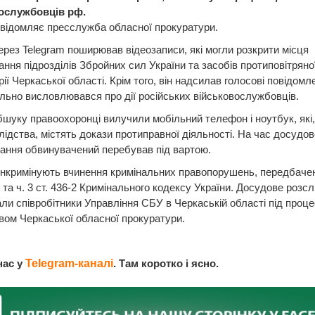
ослужбовців рф.
відомляє пресслужба обласної прокуратури.
ерез Telegram поширював відеозаписи, які могли розкрити місця
ння підрозділів Збройних сил України та засобів протиповітряно
рії Черкаської області. Крім того, він надсилав голосові повідомл
льно висловлювався про дії російських військовослужбовців.
бшуку правоохоронці вилучили мобільний телефон і ноутбук, які,
лідства, містять докази протиправної діяльності. На час досудов
ання обвинувачений перебував під вартою.
інкримінують вчинення кримінальних правопорушень, передбачени
 1 та ч. 3 ст. 436-2 Кримінального кодексу України. Досудове розс
ли співробітники Управління СБУ в Черкаській області під проц
вом Черкаської обласної прокуратури.
нас у
Telegram-каналі
. Там коротко і ясно.