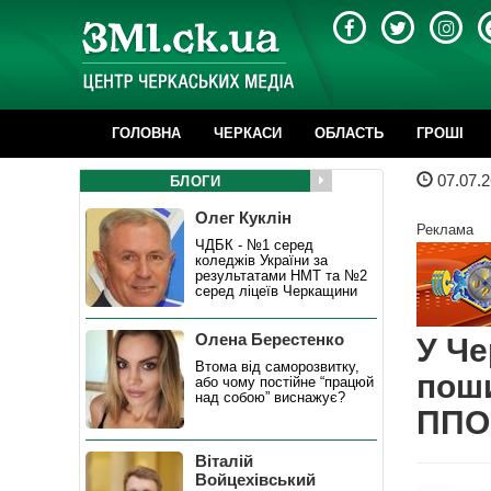
ГОЛОВНА
ЧЕРКАСИ
ОБЛАСТЬ
ГРОШІ
07.07.2
БЛОГИ
Олег Куклін
Реклама
ЧДБК - №1 серед
коледжів України за
результатами НМТ та №2
серед ліцеїв Черкащини
Олена Берестенко
У Че
Втома від саморозвитку,
поши
або чому постійне “працюй
над собою” виснажує?
ППО
Віталій
Войцехівський