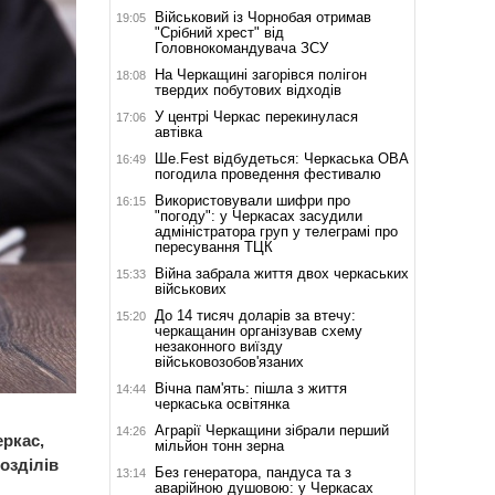
Військовий із Чорнобая отримав
19:05
"Срібний хрест" від
Головнокомандувача ЗСУ
На Черкащині загорівся полігон
18:08
твердих побутових відходів
У центрі Черкас перекинулася
17:06
автівка
Ше.Fest відбудеться: Черкаська ОВА
16:49
погодила проведення фестивалю
Використовували шифри про
16:15
"погоду": у Черкасах засудили
адміністратора груп у телеграмі про
пересування ТЦК
Війна забрала життя двох черкаських
15:33
військових
До 14 тисяч доларів за втечу:
15:20
черкащанин організував схему
незаконного виїзду
військовозобов'язаних
Вічна пам'ять: пішла з життя
14:44
черкаська освітянка
Аграрії Черкащини зібрали перший
14:26
ркас,
мільйон тонн зерна
озділів
Без генератора, пандуса та з
13:14
аварійною душовою: у Черкасах