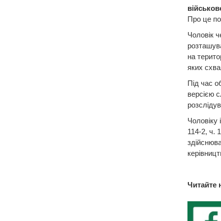
військов
Про це по
Чоловік ч
розташува
на терито
яких схва
Під час о
версією с
розслідув
Чоловіку 
114-2, ч.
здійснюва
керівницт
Читайте 