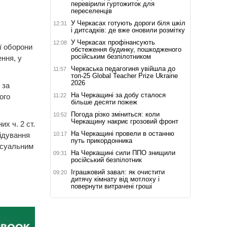
перевірили гуртожиток для
переселенців
У Черкасах готують дороги біля шкіл
12:31
і дитсадків: де вже оновили розмітку
У Черкасах профінансують
12:08
ї оборони
обстеження будинку, пошкодженого
російським безпілотником
ення, у
Черкаська педагогиня увійшла до
11:57
топ-25 Global Teacher Prize Ukraine
2026
 за
На Черкащині за добу сталося
11:22
ого
більше десяти пожеж
Погода різко зміниться: коли
10:52
Черкащину накриє грозовий фронт
х ч. 2 ст.
На Черкащині провели в останню
10:17
лідування
путь прикордонника
есуальним
На Черкащині сили ППО знищили
09:31
російський безпілотник
Іграшковий завал: як очистити
09:20
дитячу кімнату від мотлоху і
повернути витрачені гроші