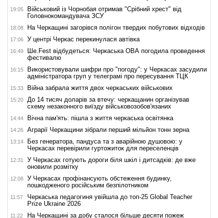
Військовий із Чорнобая отримав "Срібний хрест" від
19:05
Головнокомандувача ЗСУ
На Черкащині загорівся полігон твердих побутових відходів
18:08
У центрі Черкас перекинулася автівка
17:06
Ше.Fest відбудеться: Черкаська ОВА погодила проведення
16:49
фестивалю
Використовували шифри про "погоду": у Черкасах засудили
16:15
адміністратора груп у телеграмі про пересування ТЦК
Війна забрала життя двох черкаських військових
15:33
До 14 тисяч доларів за втечу: черкащанин організував
15:20
схему незаконного виїзду військовозобов'язаних
Вічна пам'ять: пішла з життя черкаська освітянка
14:44
Аграрії Черкащини зібрали перший мільйон тонн зерна
14:26
Без генератора, пандуса та з аварійною душовою: у
13:14
Черкасах перевірили гуртожиток для переселенців
У Черкасах готують дороги біля шкіл і дитсадків: де вже
12:31
оновили розмітку
У Черкасах профінансують обстеження будинку,
12:08
пошкодженого російським безпілотником
Черкаська педагогиня увійшла до топ-25 Global Teacher
11:57
Prize Ukraine 2026
На Черкащині за добу сталося більше десяти пожеж
11:22