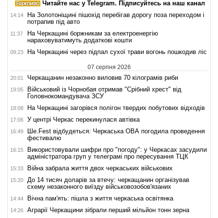
Читайте нас у Telegram. Підписуйтесь на наш канал
На Золотоніщині пішохід перебігав дорогу поза переходом і
14:14
потрапив під авто
На Черкащині боржникам за електроенергію
11:37
нараховуватимуть додаткові кошти
На Черкащині через підпал сухої трави вогонь пошкодив ліс
09:23
07 серпня 2026
Черкащанин незаконно виловив 70 кілограмів риби
20:01
Військовий із Чорнобая отримав "Срібний хрест" від
19:05
Головнокомандувача ЗСУ
На Черкащині загорівся полігон твердих побутових відходів
18:08
У центрі Черкас перекинулася автівка
17:06
Ше.Fest відбудеться: Черкаська ОВА погодила проведення
16:49
фестивалю
Використовували шифри про "погоду": у Черкасах засудили
16:15
адміністратора груп у телеграмі про пересування ТЦК
Війна забрала життя двох черкаських військових
15:33
До 14 тисяч доларів за втечу: черкащанин організував
15:20
схему незаконного виїзду військовозобов'язаних
Вічна пам'ять: пішла з життя черкаська освітянка
14:44
Аграрії Черкащини зібрали перший мільйон тонн зерна
14:26