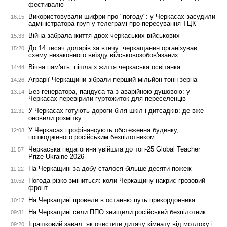
фестивалю
Використовували шифри про "погоду": у Черкасах засудили
16:15
адміністратора груп у телеграмі про пересування ТЦК
Війна забрала життя двох черкаських військових
15:33
До 14 тисяч доларів за втечу: черкащанин організував
15:20
схему незаконного виїзду військовозобов'язаних
Вічна пам'ять: пішла з життя черкаська освітянка
14:44
Аграрії Черкащини зібрали перший мільйон тонн зерна
14:26
Без генератора, пандуса та з аварійною душовою: у
13:14
Черкасах перевірили гуртожиток для переселенців
У Черкасах готують дороги біля шкіл і дитсадків: де вже
12:31
оновили розмітку
У Черкасах профінансують обстеження будинку,
12:08
пошкодженого російським безпілотником
Черкаська педагогиня увійшла до топ-25 Global Teacher
11:57
Prize Ukraine 2026
На Черкащині за добу сталося більше десяти пожеж
11:22
Погода різко зміниться: коли Черкащину накриє грозовий
10:52
фронт
На Черкащині провели в останню путь прикордонника
10:17
На Черкащині сили ППО знищили російський безпілотник
09:31
Іграшковий завал: як очистити дитячу кімнату від мотлоху і
09:20