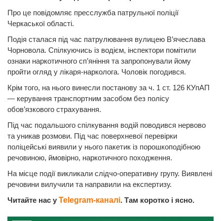
Про це повідомляє пресслужба патрульної поліції
Черкаської області.
Подія сталася під час патрулювання вулицею В’ячеслава
Чорновола. Спілкуючись із водієм, інспектори помітили
ознаки наркотичного сп’яніння та запропонували йому
пройти огляд у лікаря-нарколога. Чоловік погодився.
Крім того, на нього винесли постанову за ч. 1 ст. 126 КУпАП
— керування транспортним засобом без полісу
обов’язкового страхування.
Під час подальшого спілкування водій поводився нервово
та уникав розмови. Під час поверхневої перевірки
поліцейські виявили у нього пакетик із порошкоподібною
речовиною, ймовірно, наркотичного походження.
На місце події викликали слідчо-оперативну групу. Виявлені
речовини вилучили та направили на експертизу.
Читайте нас у
Telegram-каналі
. Там коротко і ясно.