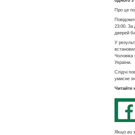
одного з
Про це по
Повідомле
23:00. За
дверей ба
У результ
встановил
Чоловіка 
України.
Слідчі по
умисне з
Читайте 
Якщо ви з