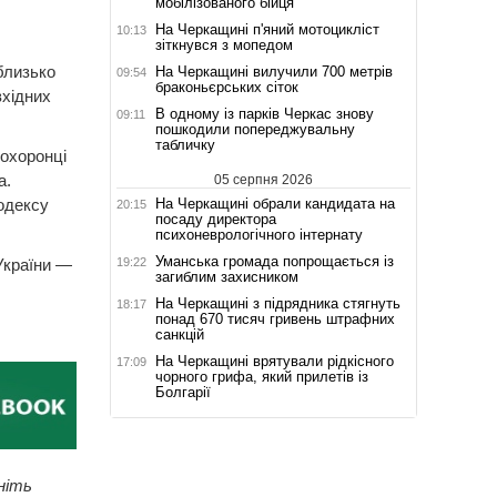
мобілізованого бійця
На Черкащині п'яний мотоцикліст
10:13
зіткнувся з мопедом
близько
На Черкащині вилучили 700 метрів
09:54
браконьєрських сіток
вхідних
В одному із парків Черкас знову
09:11
пошкодили попереджувальну
табличку
оохоронці
а.
05 серпня 2026
На Черкащині обрали кандидата на
одексу
20:15
посаду директора
психоневрологічного інтернату
Уманська громада попрощається із
19:22
 України —
загиблим захисником
На Черкащині з підрядника стягнуть
18:17
понад 670 тисяч гривень штрафних
санкцій
На Черкащині врятували рідкісного
17:09
чорного грифа, який прилетів із
Болгарії
ніть