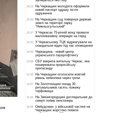
залишиться без газу
На Черкащині молодята оформили
16:22
новий паспорт одразу після
одруження
На Черкащині суд повернув державі
15:50
землі на території парку
"Нижньосульський"
У Черкасах 75-річній жінці провели
15:37
малоінвазивну операцію на серці
У Черкаському ТЦК відреагували на
14:42
скандальне відео під час оповіщення
Черкащина - новий центр
14:30
українського пауерліфтингу
СБУ викрила жительку Черкас, яка
13:06
поширювала проросійську
пропаганду
На Черкащині оголосили жовтий
12:43
рівень небезпеки через грози
На Золотоніщині понад 30
12:07
рятувальників гасять пожежу
торфовища
На Звенигородщині доглядальник до
11:59
смерті побив пенсіонера
Омбудсман: у військовій частині на
10:58
іля
Черкащині жорстоко побили