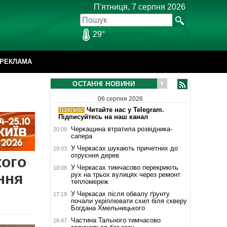
П'ятниця, 7 серпня 2026
29°
РЕКЛАМА
ОСТАННІ НОВИНИ
06 серпня 2026
Читайте нас у Telegram.
Підписуйтесь на наш канал
Черкащина втратила розвідника-
20:09
сапера
У Черкасах шукають причетних до
19:03
отруєння дерев
кого
У Черкасах тимчасово перекриють
18:08
ння
рух на трьох вулицях через ремонт
тепломереж
У Черкасах після обвалу ґрунту
17:19
почали укріплювати схил біля скверу
Богдана Хмельницького
Частина Тального тимчасово
16:47