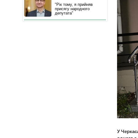
"Рік тому, я прийняв
присягу народного
депутата"
У Черкас