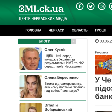
ГОЛОВНА
ЧЕРКАСИ
ОБЛАСТЬ
ГРОШІ
03.06.2
БЛОГИ
Олег Куклін
Реклама
ЧДБК - №1 серед
коледжів України за
результатами НМТ та №2
серед ліцеїв Черкащини
Олена Берестенко
У Че
Втома від саморозвитку,
підо
або чому постійне “працюй
над собою” виснажує?
бан
Віталій
Войцехівський