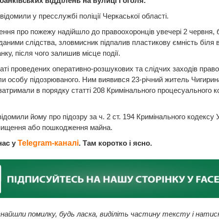
 банківських відділень на вулиці Гоголя.
відомили у преccлужбі поліції Черкаської області.
ння про пожежу надійшло до правоохоронців увечері 2 червня, 
 даними слідства, зловмисник підпалив пластикову ємність біля 
нку, після чого залишив місце події.
аті проведених оперативно-розшукових та слідчих заходів прав
и особу підозрюваного. Ним виявився 23-річний житель Чигирин
затримали в порядку статті 208 Кримінального процесуального к
відомили йому про підозру за ч. 2 ст. 194 Кримінального кодексу
нищення або пошкодження майна.
нас у
Telegram-каналі
. Там коротко і ясно.
найшли помилку, будь ласка, виділіть частину тексту і натис