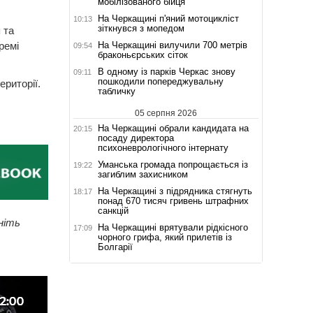
мобілізованого бійця
На Черкащині п'яний мотоцикліст
10:13
зіткнувся з мопедом
 та
На Черкащині вилучили 700 метрів
ремі
09:54
браконьєрських сіток
В одному із парків Черкас знову
09:11
пошкодили попереджувальну
ериторії.
табличку
05 серпня 2026
На Черкащині обрали кандидата на
20:15
посаду директора
психоневрологічного інтернату
Уманська громада попрощається із
19:22
загиблим захисником
На Черкащині з підрядника стягнуть
18:17
понад 670 тисяч гривень штрафних
санкцій
ніть
На Черкащині врятували рідкісного
17:09
чорного грифа, який прилетів із
Болгарії