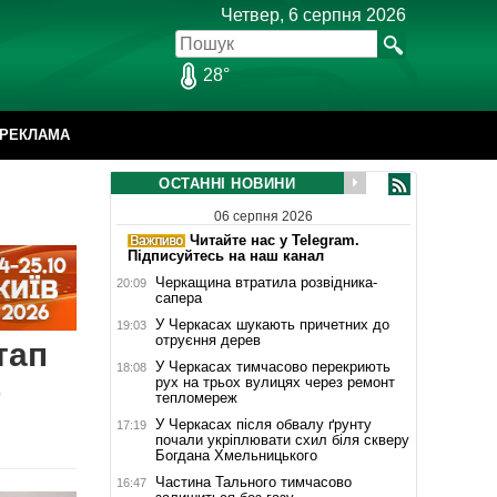
Четвер, 6 серпня 2026
28°
РЕКЛАМА
ОСТАННІ НОВИНИ
06 серпня 2026
Читайте нас у Telegram.
Підписуйтесь на наш канал
Черкащина втратила розвідника-
20:09
сапера
У Черкасах шукають причетних до
19:03
отруєння дерев
тап
У Черкасах тимчасово перекриють
18:08
о
рух на трьох вулицях через ремонт
тепломереж
У Черкасах після обвалу ґрунту
17:19
почали укріплювати схил біля скверу
Богдана Хмельницького
Частина Тального тимчасово
16:47