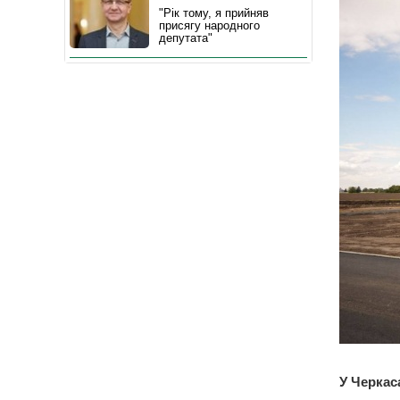
"Рік тому, я прийняв
присягу народного
депутата"
У Черкас