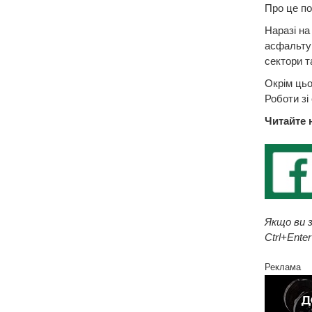
Про це по
Наразі на
асфальтув
сектори т
Окрім цьо
Роботи зі
Читайте 
Якщо ви з
Ctrl+Enter
Реклама