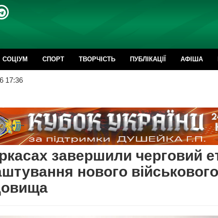
CОЦІУМ
СПОРТ
ТВОРЧІСТЬ
ПУБЛІКАЦІЇ
АФІША
6 17:36
ркасах завершили черговий е
штування нового військовог
довища