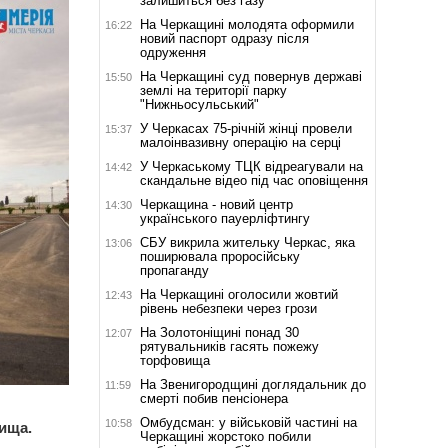
залишиться без газу
На Черкащині молодята оформили
16:22
новий паспорт одразу після
одруження
На Черкащині суд повернув державі
15:50
землі на території парку
"Нижньосульський"
У Черкасах 75-річній жінці провели
15:37
малоінвазивну операцію на серці
У Черкаському ТЦК відреагували на
14:42
скандальне відео під час оповіщення
Черкащина - новий центр
14:30
українського пауерліфтингу
СБУ викрила жительку Черкас, яка
13:06
поширювала проросійську
пропаганду
На Черкащині оголосили жовтий
12:43
рівень небезпеки через грози
На Золотоніщині понад 30
12:07
рятувальників гасять пожежу
торфовища
На Звенигородщині доглядальник до
11:59
смерті побив пенсіонера
Омбудсман: у військовій частині на
10:58
ища.
Черкащині жорстоко побили