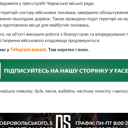
відомили у пресслужбі Черкаської міської ради.
 території сектору військових поховань завершено облаштування
ання пішохідних доріжок. Також проведено поділ території на ок
а підготовлено місця для майбутніх поховань.
го, на об’єкті виконали роботи з благоустрою та впорядкування т
 створення військового кладовища продовжуються.
нас у
Telegram-каналі
. Там коротко і ясно.
найшли помилку, будь ласка, виділіть частину тексту і натис