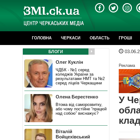
ГОЛОВНА
ЧЕРКАСИ
ОБЛАСТЬ
ГРОШІ
03.06.2
БЛОГИ
Олег Куклін
Реклама
ЧДБК - №1 серед
коледжів України за
результатами НМТ та №2
серед ліцеїв Черкащини
Олена Берестенко
У Че
Втома від саморозвитку,
обла
або чому постійне “працюй
над собою” виснажує?
кла
Віталій
Войцехівський