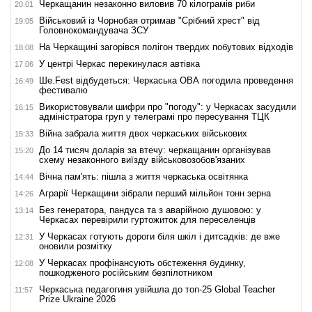
Черкащанин незаконно виловив 70 кілограмів риби
20:01
Військовий із Чорнобая отримав "Срібний хрест" від
19:05
Головнокомандувача ЗСУ
На Черкащині загорівся полігон твердих побутових відходів
18:08
У центрі Черкас перекинулася автівка
17:06
Ше.Fest відбудеться: Черкаська ОВА погодила проведення
16:49
фестивалю
Використовували шифри про "погоду": у Черкасах засудили
16:15
адміністратора груп у телеграмі про пересування ТЦК
Війна забрала життя двох черкаських військових
15:33
До 14 тисяч доларів за втечу: черкащанин організував
15:20
схему незаконного виїзду військовозобов'язаних
Вічна пам'ять: пішла з життя черкаська освітянка
14:44
Аграрії Черкащини зібрали перший мільйон тонн зерна
14:26
Без генератора, пандуса та з аварійною душовою: у
13:14
Черкасах перевірили гуртожиток для переселенців
У Черкасах готують дороги біля шкіл і дитсадків: де вже
12:31
оновили розмітку
У Черкасах профінансують обстеження будинку,
12:08
пошкодженого російським безпілотником
Черкаська педагогиня увійшла до топ-25 Global Teacher
11:57
Prize Ukraine 2026