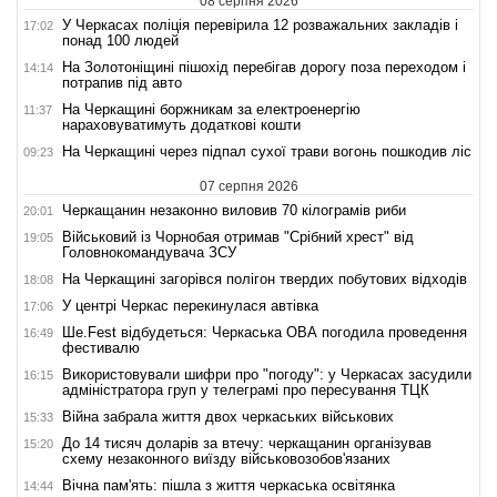
08 серпня 2026
У Черкасах поліція перевірила 12 розважальних закладів і
17:02
понад 100 людей
На Золотоніщині пішохід перебігав дорогу поза переходом і
14:14
потрапив під авто
На Черкащині боржникам за електроенергію
11:37
нараховуватимуть додаткові кошти
На Черкащині через підпал сухої трави вогонь пошкодив ліс
09:23
07 серпня 2026
Черкащанин незаконно виловив 70 кілограмів риби
20:01
Військовий із Чорнобая отримав "Срібний хрест" від
19:05
Головнокомандувача ЗСУ
На Черкащині загорівся полігон твердих побутових відходів
18:08
У центрі Черкас перекинулася автівка
17:06
Ше.Fest відбудеться: Черкаська ОВА погодила проведення
16:49
фестивалю
Використовували шифри про "погоду": у Черкасах засудили
16:15
адміністратора груп у телеграмі про пересування ТЦК
Війна забрала життя двох черкаських військових
15:33
До 14 тисяч доларів за втечу: черкащанин організував
15:20
схему незаконного виїзду військовозобов'язаних
Вічна пам'ять: пішла з життя черкаська освітянка
14:44