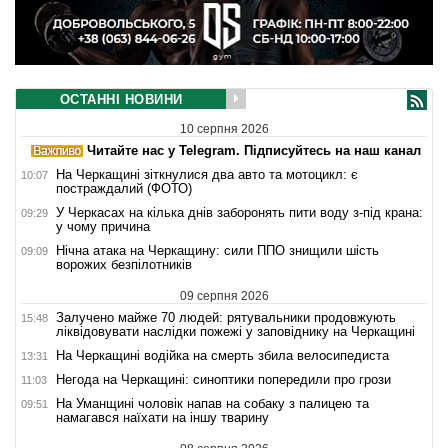
ОСТАННІ НОВИНИ
10 серпня 2026
Читайте нас у Telegram. Підписуйтесь на наш канал
На Черкащині зіткнулися два авто та мотоцикл: є
10:07
постраждалий (ФОТО)
У Черкасах на кілька днів заборонять пити воду з-під крана:
09:29
у чому причина
Нічна атака на Черкащину: сили ППО знищили шість
09:09
ворожих безпілотників
09 серпня 2026
Залучено майже 70 людей: рятувальники продовжують
15:48
ліквідовувати наслідки пожежі у заповіднику на Черкащині
На Черкащині водійка на смерть збила велосипедиста
13:31
Негода на Черкащині: синоптики попередили про грози
11:03
На Уманщині чоловік напав на собаку з палицею та
09:51
намагався наїхати на іншу тварину