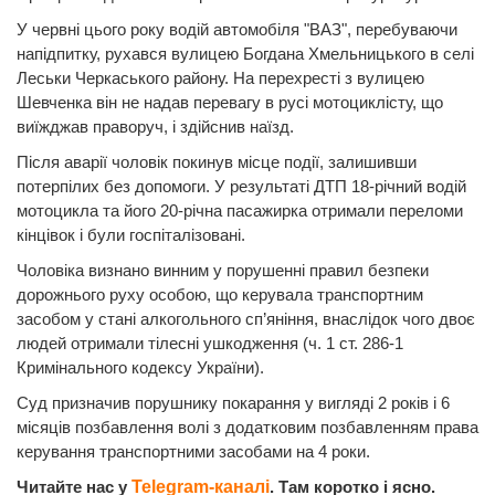
У червні цього року водій автомобіля "ВАЗ", перебуваючи
напідпитку, рухався вулицею Богдана Хмельницького в селі
Леськи Черкаського району. На перехресті з вулицею
Шевченка він не надав перевагу в русі мотоциклісту, що
виїжджав праворуч, і здійснив наїзд.
Після аварії чоловік покинув місце події, залишивши
потерпілих без допомоги. У результаті ДТП 18-річний водій
мотоцикла та його 20-річна пасажирка отримали переломи
кінцівок і були госпіталізовані.
Чоловіка визнано винним у порушенні правил безпеки
дорожнього руху особою, що керувала транспортним
засобом у стані алкогольного сп’яніння, внаслідок чого двоє
людей отримали тілесні ушкодження (ч. 1 ст. 286-1
Кримінального кодексу України).
Суд призначив порушнику покарання у вигляді 2 років і 6
місяців позбавлення волі з додатковим позбавленням права
керування транспортними засобами на 4 роки.
Читайте нас у
Telegram-каналі
. Там коротко і ясно.