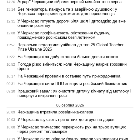
Аграрії Черкащини зібрали перший мільйон тонн зерна
14:26
Без генератора, пандуса та з аварійною душовою: у
13:14
Черкасах перевірили гуртожиток для переселенців
У Черкасах готують дороги біля шкіл і дитсадків: де вже
12:31
оновили розмітку
У Черкасах профінансують обстеження будинку,
12:08
пошкодженого російським безпілотником
Черкаська педагогиня увійшла до топ-25 Global Teacher
11:57
Prize Ukraine 2026
На Черкащині за добу сталося більше десяти пожеж
11:22
Погода різко зміниться: коли Черкащину накриє грозовий
10:52
фронт
На Черкащині провели в останню путь прикордонника
10:17
На Черкащині сили ППО знищили російський безпілотник
09:31
Іграшковий завал: як очистити дитячу кімнату від мотлоху і
09:20
повернути витрачені гроші
06 серпня 2026
Черкащина втратила розвідника-сапера
20:09
У Черкасах шукають причетних до отруєння дерев
19:03
У Черкасах тимчасово перекриють рух на трьох вулицях
18:08
через ремонт тепломереж
У Черкасах після обвалу ґрунту почали укріплювати схил
17:19