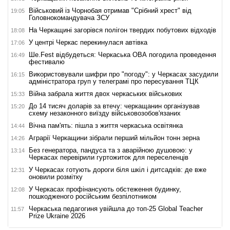
Військовий із Чорнобая отримав "Срібний хрест" від
19:05
Головнокомандувача ЗСУ
На Черкащині загорівся полігон твердих побутових відходів
18:08
У центрі Черкас перекинулася автівка
17:06
Ше.Fest відбудеться: Черкаська ОВА погодила проведення
16:49
фестивалю
Використовували шифри про "погоду": у Черкасах засудили
16:15
адміністратора груп у телеграмі про пересування ТЦК
Війна забрала життя двох черкаських військових
15:33
До 14 тисяч доларів за втечу: черкащанин організував
15:20
схему незаконного виїзду військовозобов'язаних
Вічна пам'ять: пішла з життя черкаська освітянка
14:44
Аграрії Черкащини зібрали перший мільйон тонн зерна
14:26
Без генератора, пандуса та з аварійною душовою: у
13:14
Черкасах перевірили гуртожиток для переселенців
У Черкасах готують дороги біля шкіл і дитсадків: де вже
12:31
оновили розмітку
У Черкасах профінансують обстеження будинку,
12:08
пошкодженого російським безпілотником
Черкаська педагогиня увійшла до топ-25 Global Teacher
11:57
Prize Ukraine 2026