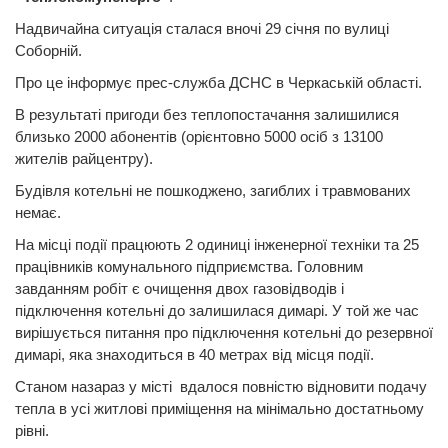
Надвичайна ситуація сталася вночі 29 січня по вулиці
Соборній.
Про це інформує прес-служба ДСНС в Черкаській області.
В результаті пригоди без теплопостачання залишилися
близько 2000 абонентів (орієнтовно 5000 осіб з 13100
жителів райцентру).
Будівля котельні не пошкоджено, загиблих і травмованих
немає.
На місці події працюють 2 одиниці інженерної техніки та 25
працівників комунального підприємства. Головним
завданням робіт є очищення двох газовідводів і
підключення котельні до залишилася димарі. У той же час
вирішується питання про підключення котельні до резервної
димарі, яка знаходиться в 40 метрах від місця події.
Станом назараз у місті вдалося повністю відновити подачу
тепла в усі житлові приміщення на мінімально достатньому
рівні.