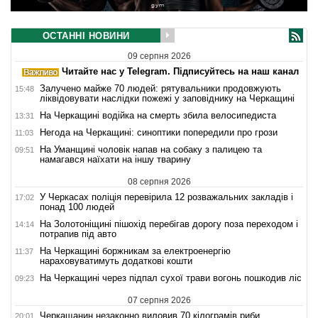
ОСТАННІ НОВИНИ
09 серпня 2026
Читайте нас у Telegram. Підписуйтесь на наш канал
Залучено майже 70 людей: рятувальники продовжують
15:48
ліквідовувати наслідки пожежі у заповіднику на Черкащині
На Черкащині водійка на смерть збила велосипедиста
13:31
Негода на Черкащині: синоптики попередили про грози
11:03
На Уманщині чоловік напав на собаку з палицею та
09:51
намагався наїхати на іншу тварину
08 серпня 2026
У Черкасах поліція перевірила 12 розважальних закладів і
17:02
понад 100 людей
На Золотоніщині пішохід перебігав дорогу поза переходом і
14:14
потрапив під авто
На Черкащині боржникам за електроенергію
11:37
нараховуватимуть додаткові кошти
На Черкащині через підпал сухої трави вогонь пошкодив ліс
09:23
07 серпня 2026
Черкащанин незаконно виловив 70 кілограмів риби
20:01