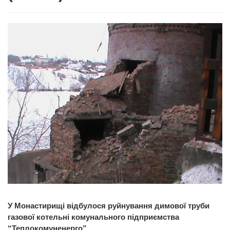
У Монастирищі відбулося руйнування димової труби
газової котельні комунального підприємства
“Теплокомуненерго”
.