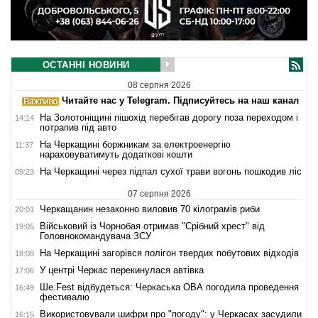
ОСТАННІ НОВИНИ
08 серпня 2026
Читайте нас у Telegram. Підписуйтесь на наш канал
На Золотоніщині пішохід перебігав дорогу поза переходом і
14:14
потрапив під авто
На Черкащині боржникам за електроенергію
11:37
нараховуватимуть додаткові кошти
На Черкащині через підпал сухої трави вогонь пошкодив ліс
09:23
07 серпня 2026
Черкащанин незаконно виловив 70 кілограмів риби
20:01
Військовий із Чорнобая отримав "Срібний хрест" від
19:05
Головнокомандувача ЗСУ
На Черкащині загорівся полігон твердих побутових відходів
18:08
У центрі Черкас перекинулася автівка
17:06
Ше.Fest відбудеться: Черкаська ОВА погодила проведення
16:49
фестивалю
Використовували шифри про "погоду": у Черкасах засудили
16:15