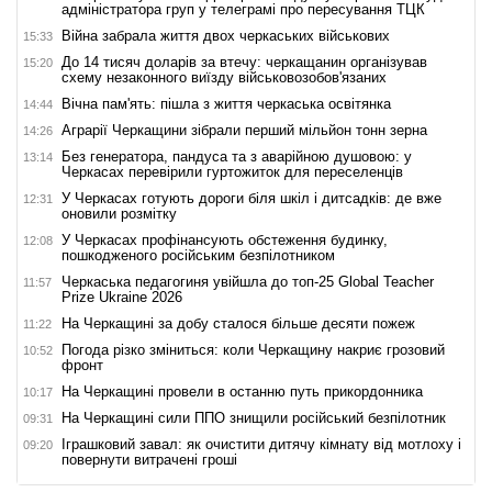
адміністратора груп у телеграмі про пересування ТЦК
Війна забрала життя двох черкаських військових
15:33
До 14 тисяч доларів за втечу: черкащанин організував
15:20
схему незаконного виїзду військовозобов'язаних
Вічна пам'ять: пішла з життя черкаська освітянка
14:44
Аграрії Черкащини зібрали перший мільйон тонн зерна
14:26
Без генератора, пандуса та з аварійною душовою: у
13:14
Черкасах перевірили гуртожиток для переселенців
У Черкасах готують дороги біля шкіл і дитсадків: де вже
12:31
оновили розмітку
У Черкасах профінансують обстеження будинку,
12:08
пошкодженого російським безпілотником
Черкаська педагогиня увійшла до топ-25 Global Teacher
11:57
Prize Ukraine 2026
На Черкащині за добу сталося більше десяти пожеж
11:22
Погода різко зміниться: коли Черкащину накриє грозовий
10:52
фронт
На Черкащині провели в останню путь прикордонника
10:17
На Черкащині сили ППО знищили російський безпілотник
09:31
Іграшковий завал: як очистити дитячу кімнату від мотлоху і
09:20
повернути витрачені гроші