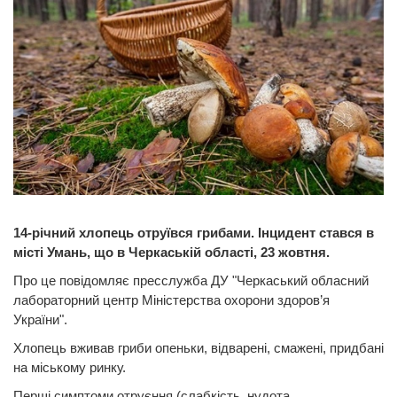
14-річний хлопець отруївся грибами. Інцидент стався в
місті Умань, що в Черкаській області, 23 жовтня.
Про це повідомляє пресслужба ДУ "Черкаський обласний
лабораторний центр Міністерства охорони здоров’я
України".
Хлопець вживав гриби опеньки, відварені, смажені, придбані
на міському ринку.
Перші симптоми отруєння (слабкість, нудота,