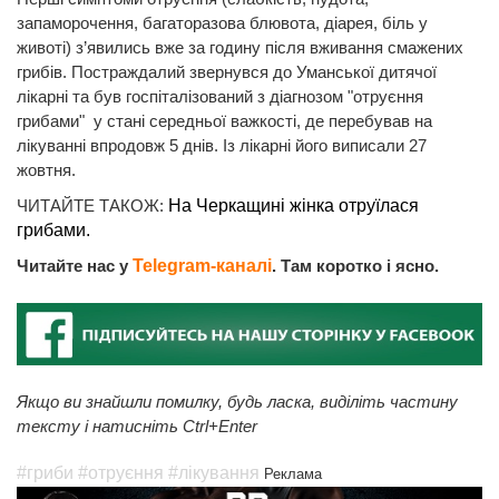
запаморочення, багаторазова блювота, діарея, біль у
животі) з’явились вже за годину після вживання смажених
грибів. Постраждалий звернувся до Уманської дитячої
лікарні та був госпіталізований з діагнозом "отруєння
грибами" у стані середньої важкості, де перебував на
лікуванні впродовж 5 днів. Із лікарні його виписали 27
жовтня.
ЧИТАЙТЕ ТАКОЖ:
На Черкащині жінка отруїлася
грибами.
Читайте нас у
Telegram-каналі
. Там коротко і ясно.
Якщо ви знайшли помилку, будь ласка, виділіть частину
тексту і натисніть Ctrl+Enter
#гриби
#отруєння
#лікування
Реклама