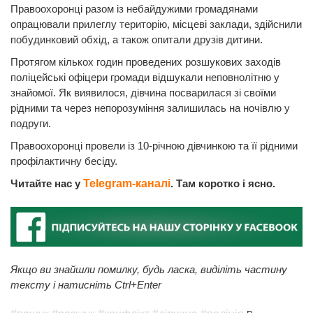
Правоохоронці разом із небайдужими громадянами
опрацювали прилеглу територію, місцеві заклади, здійснили
побудинковий обхід, а також опитали друзів дитини.
Протягом кількох годин проведених розшукових заходів
поліцейські офіцери громади відшукали неповнолітню у
знайомої. Як виявилося, дівчина посварилася зі своїми
рідними та через непорозуміння залишилась на ночівлю у
подруги.
Правоохоронці провели із 10-річною дівчинкою та її рідними
профілактичну бесіду.
Читайте нас у
Telegram-каналі
. Там коротко і ясно.
Якщо ви знайшли помилку, будь ласка, виділіть частину
тексту і натисніть Ctrl+Enter