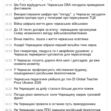
Ше.Fest відбудеться: Черкаська ОВА погодила проведення
16:49
фестивалю
Використовували шифри про "погоду": у Черкасах засудили
16:15
адміністратора груп у телеграмі про пересування ТЦК
Війна забрала життя двох черкаських військових
15:33
До 14 тисяч доларів за втечу: черкащанин організував
15:20
схему незаконного виїзду військовозобов'язаних
Вічна пам'ять: пішла з життя черкаська освітянка
14:44
Аграрії Черкащини зібрали перший мільйон тонн зерна
14:26
Без генератора, пандуса та з аварійною душовою: у
13:14
Черкасах перевірили гуртожиток для переселенців
У Черкасах готують дороги біля шкіл і дитсадків: де вже
12:31
оновили розмітку
У Черкасах профінансують обстеження будинку,
12:08
пошкодженого російським безпілотником
Черкаська педагогиня увійшла до топ-25 Global Teacher
11:57
Prize Ukraine 2026
На Черкащині за добу сталося більше десяти пожеж
11:22
Погода різко зміниться: коли Черкащину накриє грозовий
10:52
фронт
На Черкащині провели в останню путь прикордонника
10:17
На Черкащині сили ППО знищили російський безпілотник
09:31