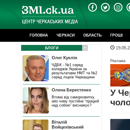
ГОЛОВНА
ЧЕРКАСИ
ОБЛАСТЬ
ГРОШІ
19.05.2
БЛОГИ
Олег Куклін
Реклама
ЧДБК - №1 серед
коледжів України за
результатами НМТ та №2
серед ліцеїв Черкащини
Олена Берестенко
У Че
Втома від саморозвитку,
чоло
або чому постійне “працюй
над собою” виснажує?
Віталій
Войцехівський