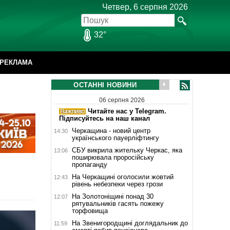
Четвер, 6 серпня 2026
32°
РЕКЛАМА
ОСТАННІ НОВИНИ
06 серпня 2026
Читайте нас у Telegram.
Підписуйтесь на наш канал
Черкащина - новий центр
14:30
українського пауерліфтингу
СБУ викрила жительку Черкас, яка
13:06
поширювала проросійську
пропаганду
На Черкащині оголосили жовтий
12:43
рівень небезпеки через грози
На Золотоніщині понад 30
12:07
рятувальників гасять пожежу
торфовища
На Звенигородщині доглядальник до
11:59