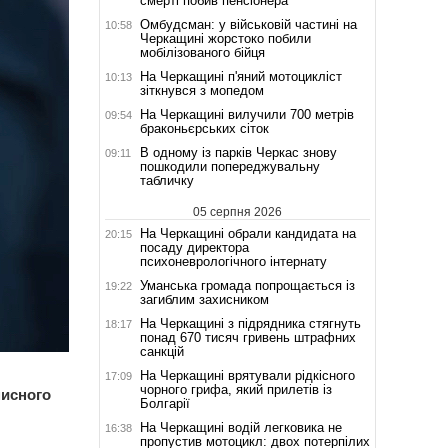
смерті побив пенсіонера
Омбудсман: у військовій частині на
10:58
Черкащині жорстоко побили
мобілізованого бійця
На Черкащині п'яний мотоцикліст
10:13
зіткнувся з мопедом
На Черкащині вилучили 700 метрів
09:54
браконьєрських сіток
В одному із парків Черкас знову
09:11
пошкодили попереджувальну
табличку
05 серпня 2026
На Черкащині обрали кандидата на
20:15
посаду директора
психоневрологічного інтернату
Уманська громада попрощається із
19:22
загиблим захисником
На Черкащині з підрядника стягнуть
18:17
понад 670 тисяч гривень штрафних
санкцій
На Черкащині врятували рідкісного
17:09
чорного грифа, який прилетів із
мисного
Болгарії
На Черкащині водій легковика не
16:38
пропустив мотоцикл: двох потерпілих