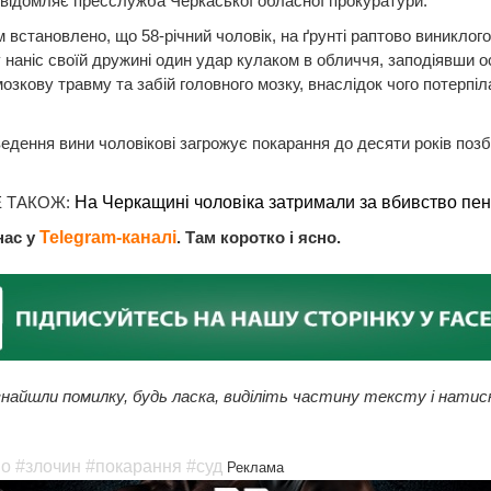
відомляє пресслужба Черкаської обласної прокуратури.
 встановлено, що 58-річний чоловік, на ґрунті раптово виниклого
 наніс своїй дружині один удар кулаком в обличчя, заподіявши о
озкову травму та забій головного мозку, внаслідок чого потерпі
ведення вини чоловікові загрожує покарання до десяти років поз
 ТАКОЖ:
На Черкащині чоловіка затримали за вбивство пен
нас у
Telegram-каналі
. Там коротко і ясно.
найшли помилку, будь ласка, виділіть частину тексту і натис
во
#злочин
#покарання
#суд
Реклама