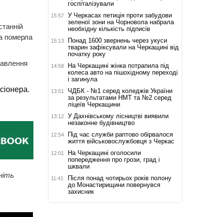
госпіталізували
У Черкасах петиція проти забудови
15:57
зеленої зони на Чорновола набрала
станній
необхідну кількість підписів
ла померла
Понад 1600 звернень через укуси
15:13
тварин зафіксували на Черкащині від
початку року
бавлення
На Черкащині жінка потрапила під
14:58
колеса авто на пішохідному переході
і загинула
сіонера.
ЧДБК - №1 серед коледжів України
13:51
за результатами НМТ та №2 серед
ліцеїв Черкащини
У Дахнівському лісництві виявили
13:12
незаконне будівництво
Під час служби раптово обірвалося
12:54
життя військовослужбовця з Черкас
На Черкащині оголосили
12:01
попередження про грози, град і
шквали
ніть
Після понад чотирьох років полону
11:41
до Монастирищини повернувся
захисник