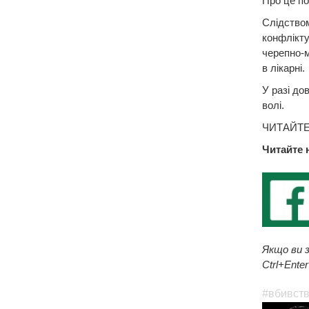
Про це по
Слідством
конфлікту
черепно-м
в лікарні.
У разі до
волі.
ЧИТАЙТЕ
Читайте 
Якщо ви з
Ctrl+Enter
#вбивст