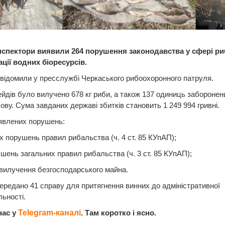
 інспектори виявили 264 порушення законодавства у сфері р
ації водних біоресурсів.
відомили у пресслужбі Черкаського рибоохоронного патруля.
ейдів було вилучено 678 кг риби, а також 137 одиниць заборонен
ову. Сума завданих державі збитків становить 1 249 994 гривні.
явлених порушень:
их порушень правил рибальства (ч. 4 ст. 85 КУпАП);
ушень загальних правил рибальства (ч. 3 ст. 85 КУпАП);
в вилучення безгосподарського майна.
ередано 41 справу для притягнення винних до адміністративної
льності.
нас у
Telegram-каналі
. Там коротко і ясно.