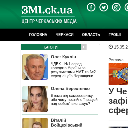
ГОЛОВНА
ЧЕРКАСИ
ОБЛАСТЬ
ГРОШІ
15.05.2
БЛОГИ
Олег Куклін
Реклама
ЧДБК - №1 серед
коледжів України за
результатами НМТ та №2
серед ліцеїв Черкащини
Олена Берестенко
У Че
Втома від саморозвитку,
зафі
або чому постійне “працюй
над собою” виснажує?
сфер
Віталій
Войцехівський