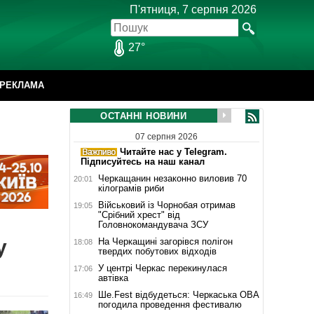
П'ятниця, 7 серпня 2026
27°
РЕКЛАМА
ОСТАННІ НОВИНИ
07 серпня 2026
Читайте нас у Telegram.
Підписуйтесь на наш канал
Черкащанин незаконно виловив 70
20:01
кілограмів риби
Військовий із Чорнобая отримав
19:05
"Срібний хрест" від
Головнокомандувача ЗСУ
у
На Черкащині загорівся полігон
18:08
твердих побутових відходів
У центрі Черкас перекинулася
17:06
автівка
Ше.Fest відбудеться: Черкаська ОВА
16:49
погодила проведення фестивалю