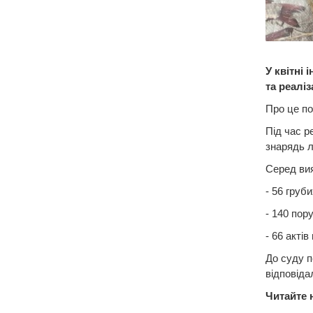
У квітні
та реаліз
Про це по
Під час р
знарядь л
Серед ви
- 56 груб
- 140 пор
- 66 акті
До суду п
відповіда
Читайте 