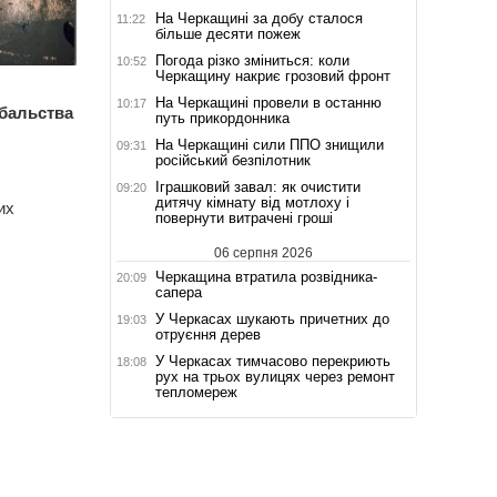
На Черкащині за добу сталося
11:22
більше десяти пожеж
Погода різко зміниться: коли
10:52
Черкащину накриє грозовий фронт
На Черкащині провели в останню
10:17
ибальства
путь прикордонника
На Черкащині сили ППО знищили
09:31
російський безпілотник
Іграшковий завал: як очистити
09:20
дитячу кімнату від мотлоху і
их
повернути витрачені гроші
06 серпня 2026
Черкащина втратила розвідника-
20:09
сапера
У Черкасах шукають причетних до
19:03
отруєння дерев
У Черкасах тимчасово перекриють
18:08
рух на трьох вулицях через ремонт
тепломереж