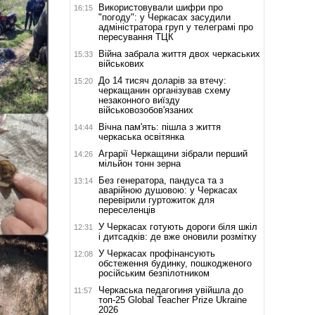
Використовували шифри про
16:15
"погоду": у Черкасах засудили
адміністратора груп у телеграмі про
пересування ТЦК
Війна забрала життя двох черкаських
15:33
військових
До 14 тисяч доларів за втечу:
15:20
черкащанин організував схему
незаконного виїзду
військовозобов'язаних
Вічна пам'ять: пішла з життя
14:44
черкаська освітянка
Аграрії Черкащини зібрали перший
14:26
мільйон тонн зерна
Без генератора, пандуса та з
13:14
аварійною душовою: у Черкасах
перевірили гуртожиток для
переселенців
У Черкасах готують дороги біля шкіл
12:31
і дитсадків: де вже оновили розмітку
У Черкасах профінансують
12:08
обстеження будинку, пошкодженого
російським безпілотником
Черкаська педагогиня увійшла до
11:57
топ-25 Global Teacher Prize Ukraine
2026