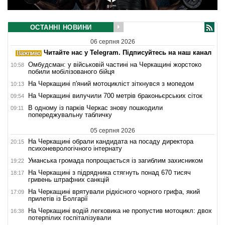
ОСТАННІ НОВИНИ
06 серпня 2026
Читайте нас у Telegram. Підписуйтесь на наш канал
Омбудсман: у військовій частині на Черкащині жорстоко
10:58
побили мобілізованого бійця
На Черкащині п'яний мотоцикліст зіткнувся з мопедом
10:13
На Черкащині вилучили 700 метрів браконьєрських сіток
09:54
В одному із парків Черкас знову пошкодили
09:11
попереджувальну табличку
05 серпня 2026
На Черкащині обрали кандидата на посаду директора
20:15
психоневрологічного інтернату
Уманська громада попрощається із загиблим захисником
19:22
На Черкащині з підрядника стягнуть понад 670 тисяч
18:17
гривень штрафних санкцій
На Черкащині врятували рідкісного чорного грифа, який
17:09
прилетів із Болгарії
На Черкащині водій легковика не пропустив мотоцикл: двох
16:38
потерпілих госпіталізували