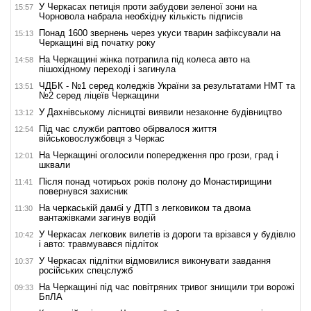
У Черкасах петиція проти забудови зеленої зони на
15:57
Чорновола набрала необхідну кількість підписів
Понад 1600 звернень через укуси тварин зафіксували на
15:13
Черкащині від початку року
На Черкащині жінка потрапила під колеса авто на
14:58
пішохідному переході і загинула
ЧДБК - №1 серед коледжів України за результатами НМТ та
13:51
№2 серед ліцеїв Черкащини
У Дахнівському лісництві виявили незаконне будівництво
13:12
Під час служби раптово обірвалося життя
12:54
військовослужбовця з Черкас
На Черкащині оголосили попередження про грози, град і
12:01
шквали
Після понад чотирьох років полону до Монастирищини
11:41
повернувся захисник
На черкаській дамбі у ДТП з легковиком та двома
11:30
вантажівками загинув водій
У Черкасах легковик вилетів із дороги та врізався у будівлю
10:42
і авто: травмувався підліток
У Черкасах підлітки відмовилися виконувати завдання
10:37
російських спецслужб
На Черкащині під час повітряних тривог знищили три ворожі
09:33
БпЛА