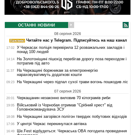
ОСТАННІ НОВИНИ
08 серпня 2026
Читайте нас у Telegram. Підписуйтесь на наш канал
У Черкасах поліція перевірила 12 розважальних закладів і
17:02
понад 100 людей
На Золотоніщині пішохід перебігав дорогу поза переходом і
14:14
потрапив під авто
На Черкащині боржникам за електроенергію
11:37
нараховуватимуть додаткові кошти
На Черкащині через підпал сухої трави вогонь пошкодив ліс
09:23
07 серпня 2026
Черкащанин незаконно виловив 70 кілограмів риби
20:01
Військовий із Чорнобая отримав "Срібний хрест" від
19:05
Головнокомандувача ЗСУ
На Черкащині загорівся полігон твердих побутових відходів
18:08
У центрі Черкас перекинулася автівка
17:06
Ше.Fest відбудеться: Черкаська ОВА погодила проведення
16:49