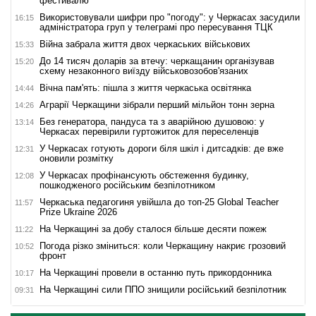
фестивалю
Використовували шифри про "погоду": у Черкасах засудили
16:15
адміністратора груп у телеграмі про пересування ТЦК
Війна забрала життя двох черкаських військових
15:33
До 14 тисяч доларів за втечу: черкащанин організував
15:20
схему незаконного виїзду військовозобов'язаних
Вічна пам'ять: пішла з життя черкаська освітянка
14:44
Аграрії Черкащини зібрали перший мільйон тонн зерна
14:26
Без генератора, пандуса та з аварійною душовою: у
13:14
Черкасах перевірили гуртожиток для переселенців
У Черкасах готують дороги біля шкіл і дитсадків: де вже
12:31
оновили розмітку
У Черкасах профінансують обстеження будинку,
12:08
пошкодженого російським безпілотником
Черкаська педагогиня увійшла до топ-25 Global Teacher
11:57
Prize Ukraine 2026
На Черкащині за добу сталося більше десяти пожеж
11:22
Погода різко зміниться: коли Черкащину накриє грозовий
10:52
фронт
На Черкащині провели в останню путь прикордонника
10:17
На Черкащині сили ППО знищили російський безпілотник
09:31